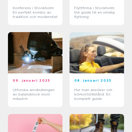
Konferens i Stockholm:
Flyttfirma i Stockholm:
En perfekt kombo av
Din guide till en smidig
tradition och modernitet
flyttning
09. januari 2025
08. januari 2025
Utforska användningen
Hur man ansöker om
av balansblock inom
körkortstillstånd: En
industrin
komplett guide