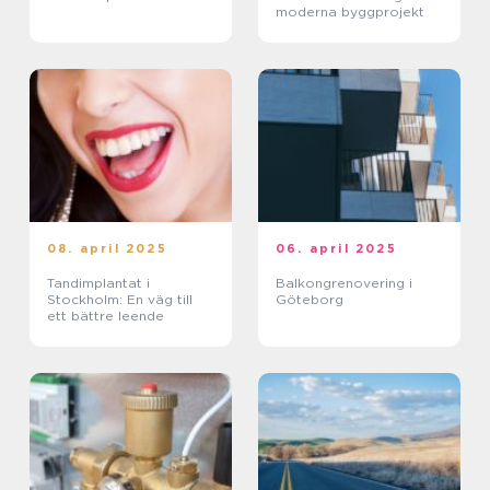
moderna byggprojekt
08. april 2025
06. april 2025
Tandimplantat i
Balkongrenovering i
Stockholm: En väg till
Göteborg
ett bättre leende