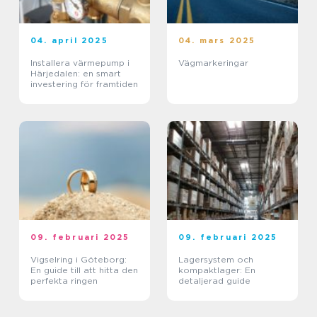
04. april 2025
04. mars 2025
Installera värmepump i
Vägmarkeringar
Härjedalen: en smart
investering för framtiden
09. februari 2025
09. februari 2025
Vigselring i Göteborg:
Lagersystem och
En guide till att hitta den
kompaktlager: En
perfekta ringen
detaljerad guide