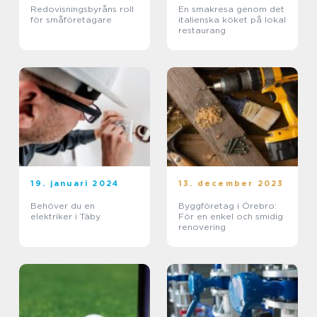
Redovisningsbyråns roll
En smakresa genom det
för småföretagare
italienska köket på lokal
restaurang
19. januari 2024
13. december 2023
Behöver du en
Byggföretag i Örebro:
elektriker i Täby
För en enkel och smidig
renovering