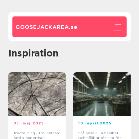
GOOSEJACKAREA.
se
inspiration
05. maj 2025
10. april 2025
Trädfällning i Trollhättan:
Stålhallar: En flexibel
Anlita expertisen
och hållbar lösning för