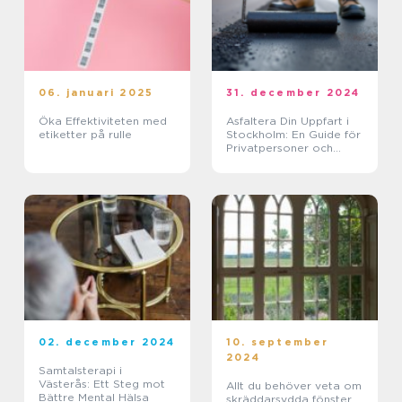
06. januari 2025
31. december 2024
Öka Effektiviteten med
Asfaltera Din Uppfart i
etiketter på rulle
Stockholm: En Guide för
Privatpersoner och
Företag
02. december 2024
10. september
2024
Samtalsterapi i
Västerås: Ett Steg mot
Allt du behöver veta om
Bättre Mental Hälsa
skräddarsydda fönster