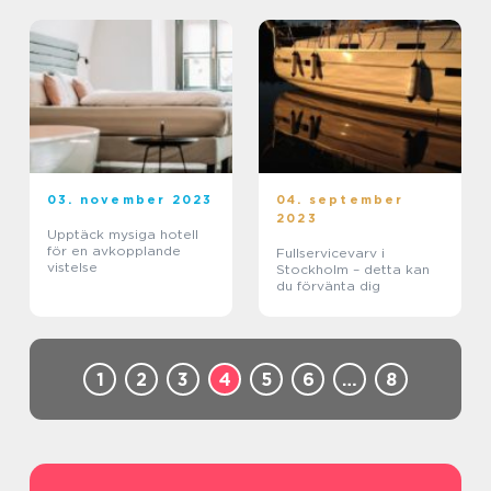
03. november 2023
04. september
2023
Upptäck mysiga hotell
för en avkopplande
Fullservicevarv i
vistelse
Stockholm – detta kan
du förvänta dig
1
2
3
4
5
6
…
8