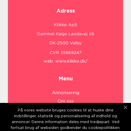
Adress
web:
www.klikko.dk/
Menu
Annonsering
Om oss
Cookies
På vores website bruges cookies til at huske dine
indstillinger, statistik og personalisering af indhold og
Kontakta oss
annoncer. Denne information deles med tredjepart. Ved
Sitemap
fortsat brug af websiden godkender du cookiepolitikken.