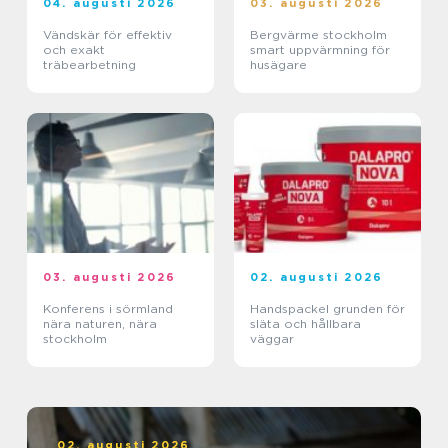
04. augusti 2026
03. augusti 2026
Vändskär för effektiv
Bergvärme stockholm
och exakt
smart uppvärmning för
träbearbetning
husägare
03. augusti 2026
02. augusti 2026
Konferens i sörmland
Handspackel grunden för
nära naturen, nära
släta och hållbara
stockholm
väggar
02. augusti 2026