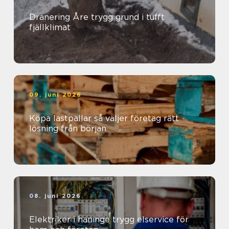
Dränering Åre trygg grund i tufft
fjällklimat
09. juni 2026
Köpa lastpallar så väljer företag rätt
lösning från början
08. juni 2026
Elektriker i haninge trygg elservice för