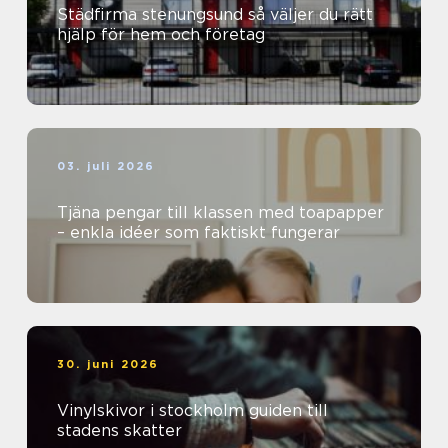
Städfirma stenungsund så väljer du rätt
hjälp för hem och företag
03. juli 2026
Tjäna pengar till klassen med toapapper
– enkla idéer som faktiskt fungerar
30. juni 2026
Vinylskivor i stockholm guiden till
stadens skatter