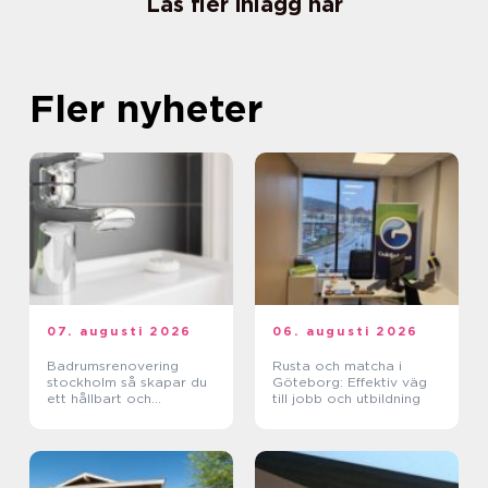
Läs fler inlägg här
Fler nyheter
07. augusti 2026
06. augusti 2026
Badrumsrenovering
Rusta och matcha i
stockholm så skapar du
Göteborg: Effektiv väg
ett hållbart och
till jobb och utbildning
funktionellt badrum