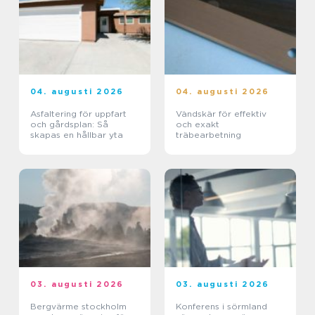
04. augusti 2026
04. augusti 2026
Asfaltering för uppfart
Vändskär för effektiv
och gårdsplan: Så
och exakt
skapas en hållbar yta
träbearbetning
03. augusti 2026
03. augusti 2026
Bergvärme stockholm
Konferens i sörmland