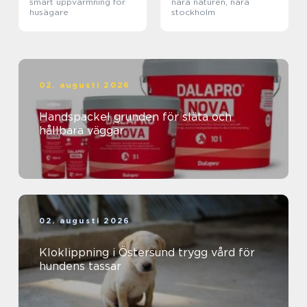
smart uppvärmning för
nära naturen, nära
husägare
stockholm
02. augusti 2026
Handspackel grunden för släta och
hållbara väggar
02. augusti 2026
Kloklippning i Östersund trygg vård för
hundens tassar