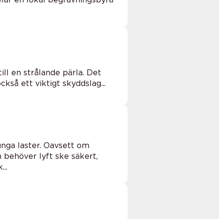
till en strålande pärla. Det
kså ett viktigt skyddslag...
unga laster. Oavsett om
 behöver lyft ske säkert,
..