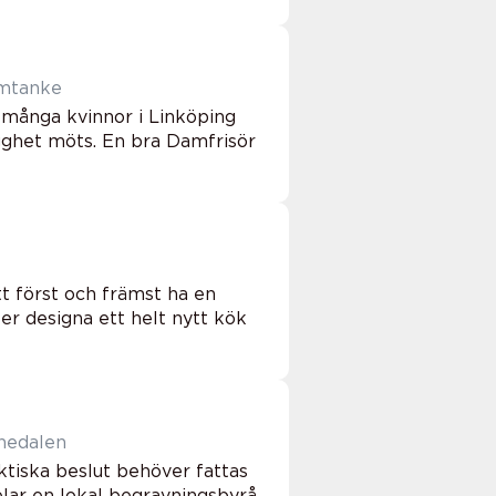
ch omtanke
r många kvinnor i Linköping
ygghet möts. En bra Damfrisör
tt först och främst ha en
ler designa ett helt nytt kök
i tornedalen
ktiska beslut behöver fattas
elar en lokal begravningsbyrå