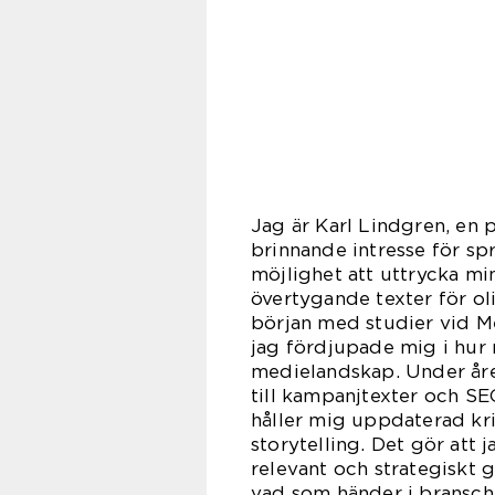
Jag är Karl Lindgren, en 
brinnande intresse för spr
möjlighet att uttrycka m
övertygande texter för o
början med studier vid 
jag fördjupade mig i hur 
medielandskap. Under åren 
till kampanjtexter och SE
håller mig uppdaterad kr
storytelling. Det gör att 
relevant och strategiskt 
vad som händer i bransche