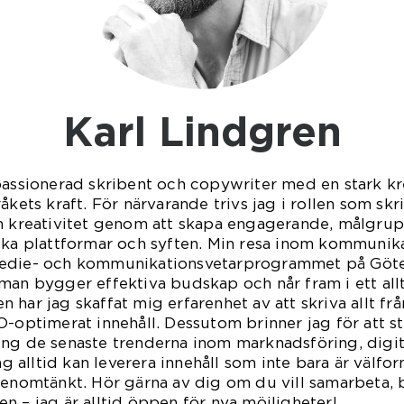
Karl Lindgren
passionerad skribent och copywriter med en stark kr
åkets kraft. För närvarande trivs jag i rollen som skri
in kreativitet genom att skapa engagerande, målgr
lika plattformar och syften. Min resa inom kommunik
Medie- och kommunikationsvetarprogrammet på Göteb
man bygger effektiva budskap och når fram i ett allt
har jag skaffat mig erfarenhet av att skriva allt frå
O-optimerat innehåll. Dessutom brinner jag för att s
ing de senaste trenderna inom marknadsföring, dig
jag alltid kan leverera innehåll som inte bara är välfo
genomtänkt. Hör gärna av dig om du vill samarbeta, b
n – jag är alltid öppen för nya möjligheter!