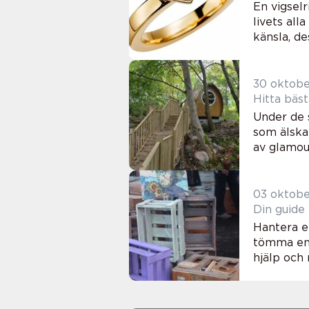
En vigsel
livets all
känsla, des
30 oktob
Hitta bäst
Under de 
som älska
av glamou
03 oktob
Din guide
Hantera e
tömma en ä
hjälp och r