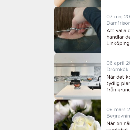
07 maj 2
Att välja
handlar de
Linköping 
06 april 
Drömkök m
När det ko
tydlig pla
från grunde
08 mars 
När en nä
samtidigt