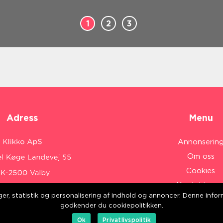
1
2
3
Adress
Menu
Annonserin
Om oss
Cookies
Kontakta os
inger, statistik og personalisering af indhold og annoncer. Denne inf
Sitemap
:
www.klikko.dk/
godkender du cookiepolitikken.
Ok
Privatlivspolitik