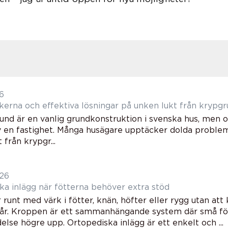
26
kerna och effektiva lösningar på unken lukt från krypgru
und är en vanlig grundkonstruktion i svenska hus, men 
v en fastighet. Många husägare upptäcker dolda proble
 från krypgr...
026
Ortopediska inlägg när fötterna behöver extra stöd
runt med värk i fötter, knän, höfter eller rygg utan att
går. Kroppen är ett sammanhängande system där små för
else högre upp. Ortopediska inlägg är ett enkelt och ...