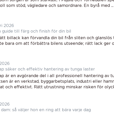
roll som stöd, vägledare och samordnare. En byrå med ...
ri 2026
 guide till färg och finish för din bil
rätt billack kan förvandla din bil från sliten och glanslös 
te bara om att förbättra bilens utseende; rätt lack ger oc
 2026
Lyftredskap säker och effektiv hantering av tunga laster
p är en avgörande del i all professionell hantering av t
sen är en verkstad, byggarbetsplats, industri eller hamn
at och effektivt. Rätt utrustning minskar risken för olyck.
 2026
 dam: så väljer hon en ring att bära varje dag