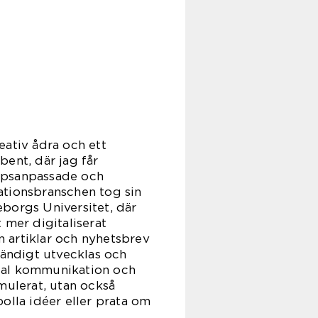
eativ ådra och ett
bent, där jag får
uppsanpassade och
ationsbranschen tog sin
orgs Universitet, där
 mer digitaliserat
n artiklar och nyhetsbrev
tändigt utvecklas och
ital kommunikation och
rmulerat, utan också
olla idéer eller prata om