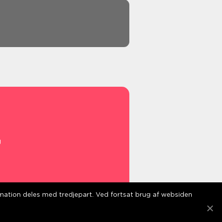
g
s
ormation deles med tredjepart. Ved fortsat brug af websiden