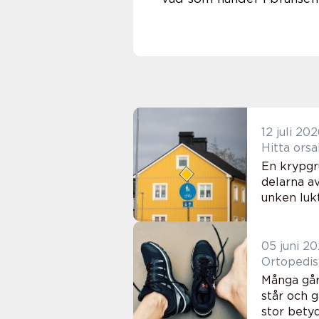
12 juli 20
Hitta orsa
En krypgr
delarna a
unken lukt
05 juni 2
Många går 
står och 
stor betyd