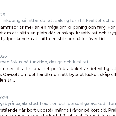
026
Damfrisör linköping så hittar du rätt salong för stil, kvalitet o
 damfrisör är mer än en fråga om klippning och färg. Fö
t om att hitta en plats där kunskap, kreativitet och tr
hjälper kunden att hitta en stil som håller över tid,...
2026
ed fokus på funktion, design och kvalitet
mmer till att skapa det perfekta köket är det viktigt a
n. Oavsett om det handlar om att byta ut luckor, skåp el
n är ...
2026
Begravningsbyrå pajala stöd, tradition och personliga avsked 
rstående går bort uppstår många frågor på kort tid. Pra
 som sorgen är som starkast. I Pajala och Tornedalen sp