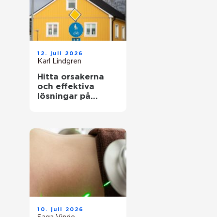
12. juli 2026
Karl Lindgren
Hitta orsakerna
och effektiva
lösningar på
unken lukt från
krypgrund i ditt
hus
10. juli 2026