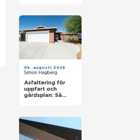
jobb och
utbildning
04. augusti 2026
Simon Hagberg
Asfaltering för
uppfart och
gårdsplan: Så
skapas en hållbar
yta