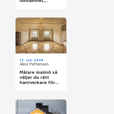
lönsamhet,
naturvärden och
framtidsansvar
12. juli 2026
Alice Pettersson
Målare malmö så
väljer du rätt
hantverkare för
hem och fasad