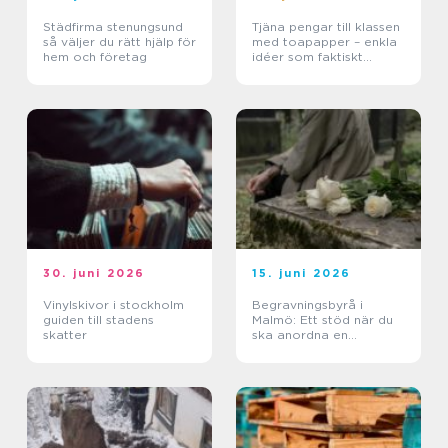
Städfirma stenungsund
Tjäna pengar till klassen
så väljer du rätt hjälp för
med toapapper – enkla
hem och företag
idéer som faktiskt
fungerar
30. juni 2026
15. juni 2026
Vinylskivor i stockholm
Begravningsbyrå i
guiden till stadens
Malmö: Ett stöd när du
skatter
ska anordna en
begravning Malmö