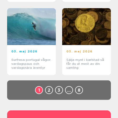
03. maj 2026
03. maj 2026
Surfresa portugal vågor,
Sälja mynt i karlstad så
vardagspaus och
får du ut mest av din
vardagsnära äventyr
samling
1
2
3
…
8