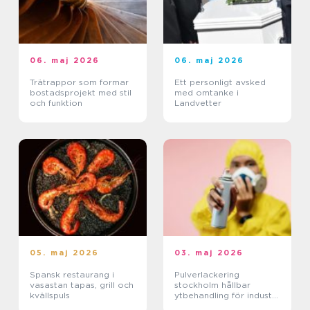
06. maj 2026
06. maj 2026
Trätrappor som formar
Ett personligt avsked
bostadsprojekt med stil
med omtanke i
och funktion
Landvetter
05. maj 2026
03. maj 2026
Spansk restaurang i
Pulverlackering
vasastan tapas, grill och
stockholm hållbar
kvällspuls
ytbehandling för industri
och privatpersoner