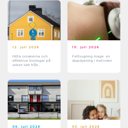
12. juli 2026
10. juli 2026
Hitta orsakerna och
Fettsugning mage: en
effektiva lösningar på
djupdykning i metoden
unken lukt från
krypgrund i ditt hus
06. juli 2026
03. juli 2026