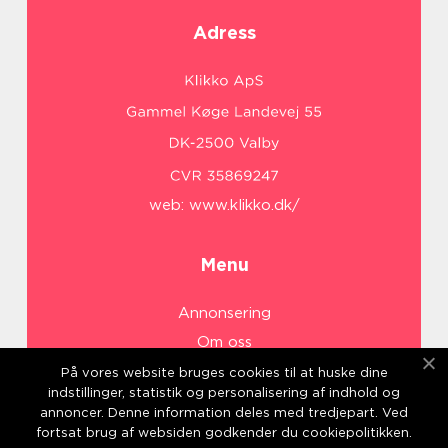
Adress
web:
www.klikko.dk/
Menu
Annonsering
Om oss
Cookies
På vores website bruges cookies til at huske dine
indstillinger, statistik og personalisering af indhold og
Kontakta oss
annoncer. Denne information deles med tredjepart. Ved
Sitemap
fortsat brug af websiden godkender du cookiepolitikken.