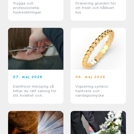
Trygga och
Dränering grunden för
professionella
ett friskt och hållbart
husbesiktningar
hus
07. maj 2026
06. maj 2026
Damfrisör linköping så
Vigselring symbol,
hittar du rätt salong för
hantverk och
stil, kvalitet och
vardagssmycke
omtanke