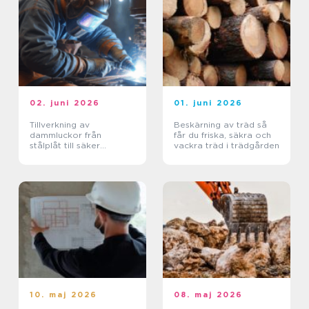
02. juni 2026
01. juni 2026
Tillverkning av
Beskärning av träd så
dammluckor från
får du friska, säkra och
stålplåt till säker
vackra träd i trädgården
vattenkontroll
10. maj 2026
08. maj 2026