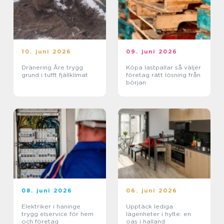
10. juni 2026
09. juni 2026
Dränering Åre trygg
Köpa lastpallar så väljer
grund i tufft fjällklimat
företag rätt lösning från
början
08. juni 2026
06. juni 2026
Elektriker i haninge
Upptäck lediga
trygg elservice för hem
lägenheter i hylte: en
och företag
oas i halland