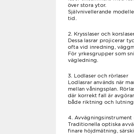
över stora ytor.
Självnivellerande modelle
tid.
2. Krysslaser och korslase
Dessa lasrar projicerar ty
ofta vid inredning, vägg
För yrkesgrupper som sni
vägledning.
3. Lodlaser och rörlaser
Lodlasrar används när man 
mellan våningsplan. Rörla
där korrekt fall är avgöran
både riktning och lutning
4. Avvägningsinstrument 
Traditionella optiska avv
finare höjdmätning, särsk