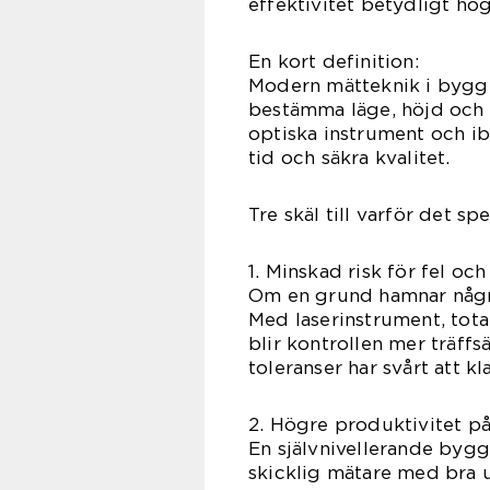
effektivitet betydligt hög
En kort definition:
Modern mätteknik i bygg 
bestämma läge, höjd och r
optiska instrument och ib
tid och säkra kvalitet.
Tre skäl till varför det spe
1. Minskad risk för fel o
Om en grund hamnar några
Med laserinstrument, tot
blir kontrollen mer träff
toleranser har svårt att k
2. Högre produktivitet på
En självnivellerande bygg
skicklig mätare med bra u