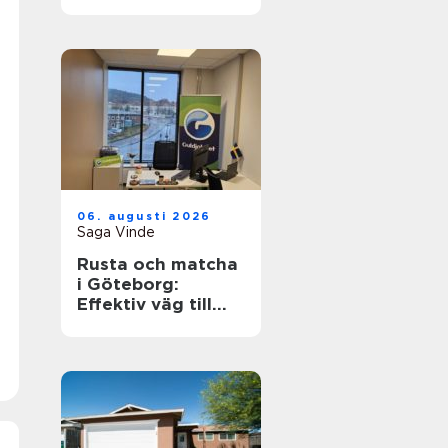
hållbart och
funktionellt
badrum
06. augusti 2026
Saga Vinde
Rusta och matcha
i Göteborg:
Effektiv väg till
jobb och
utbildning