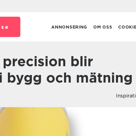
.
se
ANNONSERING
OM OSS
COOKI
i bygg och mätning
Inspirat