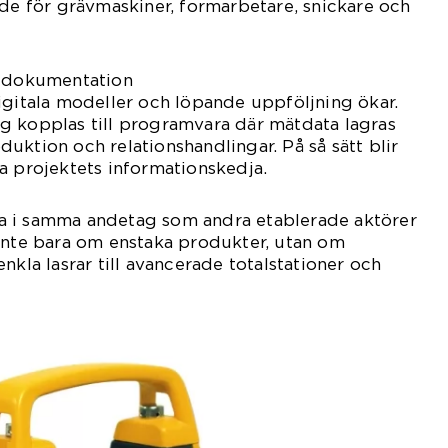
öde för grävmaskiner, formarbetare, snickare och
h dokumentation
igitala modeller och löpande uppföljning ökar.
g kopplas till programvara där mätdata lagras
uktion och relationshandlingar. På så sätt blir
a projektets informationskedja.
a i samma andetag som andra etablerade aktörer
 inte bara om enstaka produkter, utan om
nkla lasrar till avancerade totalstationer och