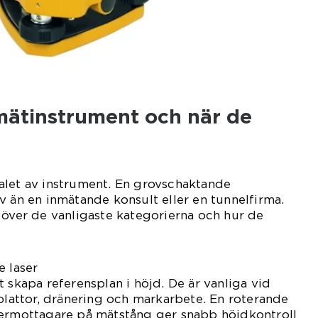
 mätinstrument och när de
alet av instrument. En grovschaktande
v än en inmätande konsult eller en tunnelfirma.
 över de vanligaste kategorierna och hur de
e laser
 skapa referensplan i höjd. De är vanliga vid
 plattor, dränering och markarbete. En roterande
sermottagare på mätstång ger snabb höjdkontroll