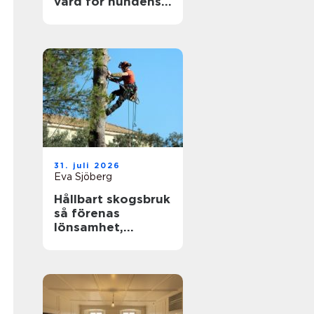
vård för hundens
tassar
31. juli 2026
Eva Sjöberg
Hållbart skogsbruk
så förenas
lönsamhet,
naturvärden och
framtidsansvar