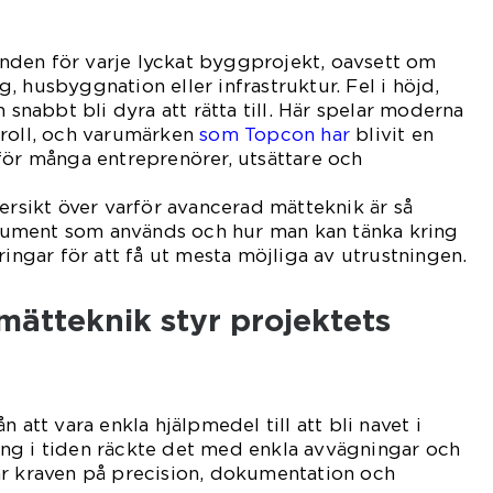
den för varje lyckat byggprojekt, oavsett om
, husbyggnation eller infrastruktur. Fel i höjd,
n snabbt bli dyra att rätta till. Här spelar moderna
 roll, och varumärken
som Topcon har
blivit en
för många entreprenörer, utsättare och
versikt över varför avancerad mätteknik är så
strument som används och hur man kan tänka kring
ringar för att få ut mesta möjliga av utrustningen.
mätteknik styr projektets
 att vara enkla hjälpmedel till att bli navet i
ng i tiden räckte det med enkla avvägningar och
är kraven på precision, dokumentation och