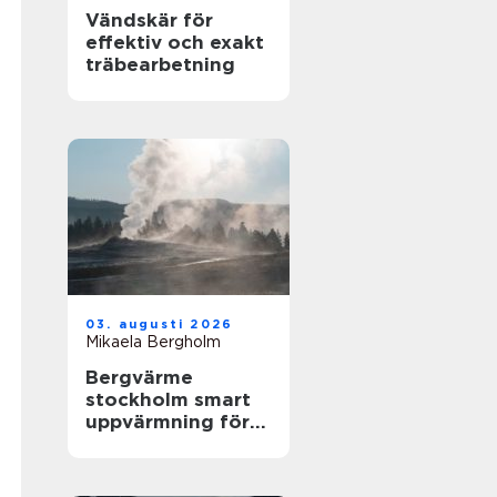
Vändskär för
effektiv och exakt
träbearbetning
03. augusti 2026
Mikaela Bergholm
Bergvärme
stockholm smart
uppvärmning för
husägare