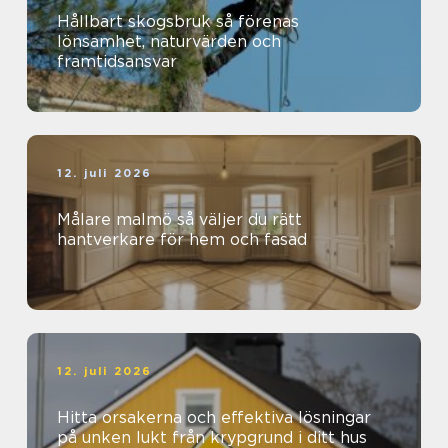
Hållbart skogsbruk så förenas
lönsamhet, naturvärden och
framtidsansvar
12. juli 2026
Målare malmö så väljer du rätt
hantverkare för hem och fasad
12. juli 2026
Hitta orsakerna och effektiva lösningar
på unken lukt från krypgrund i ditt hus