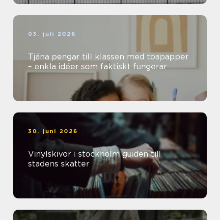
03. juli 2026
Tjäna pengar till klassen med toapapper
– enkla idéer som faktiskt fungerar
30. juni 2026
Vinylskivor i stockholm guiden till
stadens skatter