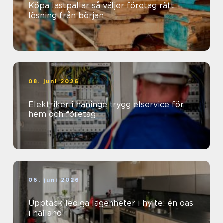
Köpa lastpallar så väljer företag rätt
lösning från början
08. juni 2026
Elektriker i haninge trygg elservice för
hem och företag
06. juni 2026
Upptäck lediga lägenheter i hylte: en oas
i halland