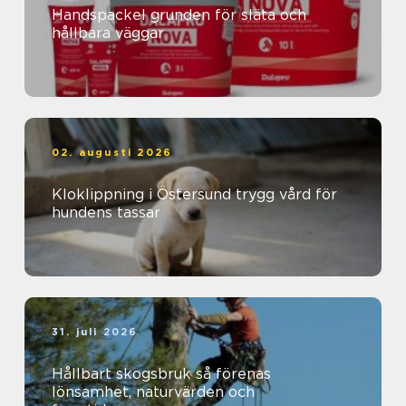
Handspackel grunden för släta och
hållbara väggar
02. augusti 2026
Kloklippning i Östersund trygg vård för
hundens tassar
31. juli 2026
Hållbart skogsbruk så förenas
lönsamhet, naturvärden och