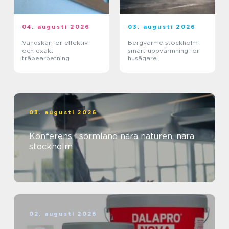
04. augusti 2026
03. augusti 2026
Vändskär för effektiv
Bergvärme stockholm
och exakt
smart uppvärmning för
träbearbetning
husägare
03. augusti 2026
Konferens i sörmland nära naturen, nära
stockholm
02. augusti 2026