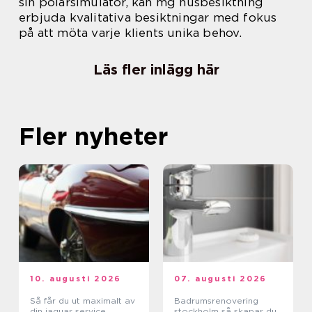
sin polarsimulator, kan mg husbesiktning
erbjuda kvalitativa besiktningar med fokus
på att möta varje klients unika behov.
Läs fler inlägg här
Fler nyheter
10. augusti 2026
07. augusti 2026
Så får du ut maximalt av
Badrumsrenovering
din jaguar service
stockholm så skapar du