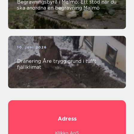
Begravningsbyrå i Malmö: Ett stöd när du
ska anordna en begravning Malmö
10. juni 2026
Dränering Åre trygg grund i tufft
fjällklimat
Adress