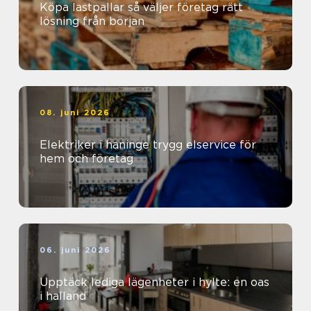
Köpa lastpallar så väljer företag rätt
lösning från början
08. juni 2026
Elektriker i haninge trygg elservice för
hem och företag
06. juni 2026
Upptäck lediga lägenheter i hylte: en oas
i halland