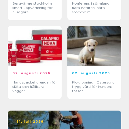
Bergvärme stockholm
Konferens i sörmland
smart uppvärmning för
nära naturen, nära
husägare
stockholm
02. augusti 2026
02. augusti 2026
Handspackel grunden för
Kloklippning i Östersund
släta och hållbara
trygg vård för hundens
väggar
tassar
31. juli 2026