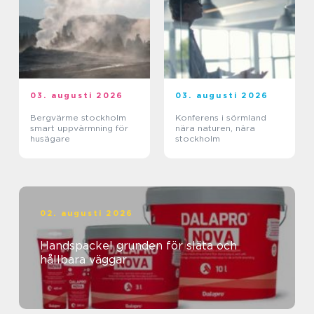
03. augusti 2026
03. augusti 2026
Bergvärme stockholm
Konferens i sörmland
smart uppvärmning för
nära naturen, nära
husägare
stockholm
02. augusti 2026
Handspackel grunden för släta och
hållbara väggar