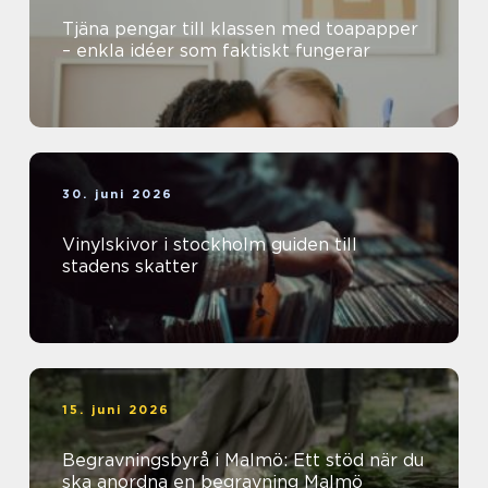
Tjäna pengar till klassen med toapapper
– enkla idéer som faktiskt fungerar
30. juni 2026
Vinylskivor i stockholm guiden till
stadens skatter
15. juni 2026
Begravningsbyrå i Malmö: Ett stöd när du
ska anordna en begravning Malmö