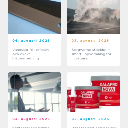
04. augusti 2026
03. augusti 2026
Vändskär för effektiv
Bergvärme stockholm
och exakt
smart uppvärmning för
träbearbetning
husägare
03. augusti 2026
02. augusti 2026
Konferens i sörmland
Handspackel grunden för