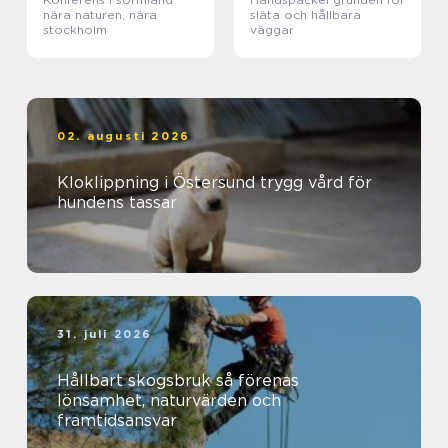
nära naturen, nära
släta och hållbara
stockholm
väggar
02. augusti 2026
Kloklippning i Östersund trygg vård för
hundens tassar
31. juli 2026
Hållbart skogsbruk så förenas
lönsamhet, naturvärden och
framtidsansvar