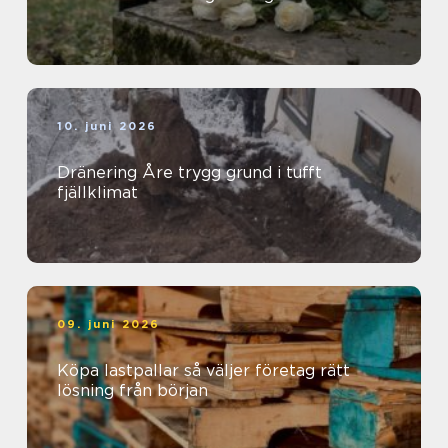
10. juni 2026
Dränering Åre trygg grund i tufft
fjällklimat
09. juni 2026
Köpa lastpallar så väljer företag rätt
lösning från början