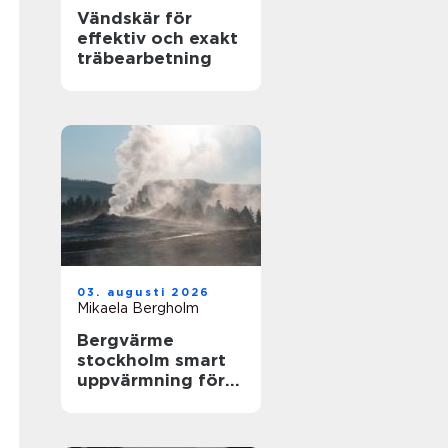
Vändskär för
effektiv och exakt
träbearbetning
03. augusti 2026
Mikaela Bergholm
Bergvärme
stockholm smart
uppvärmning för
husägare