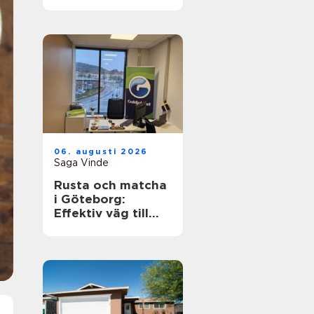
hållbart och
funktionellt
badrum
06. augusti 2026
Saga Vinde
Rusta och matcha
i Göteborg:
Effektiv väg till
jobb och
utbildning