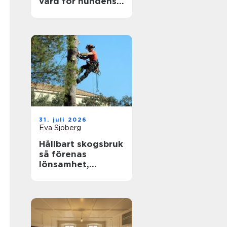
vård för hundens
tassar
31. juli 2026
Eva Sjöberg
Hållbart skogsbruk
så förenas
lönsamhet,
naturvärden och
framtidsansvar