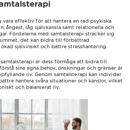
amtalsterapi
g vara effektiv för att hantera en rad psykiska
 ångest, låg självkänsla samt relationella och
ar. Fördelarna med samtalsterapi sträcker sig
rummet, det kan bidra till förbättrad
ad självinsikt och bättre stresshantering.
samtalsterapi är dess förmåga att bidra till
 förstå sina egna behov, önskningar och gränser är
uppfyllande liv. Genom samtalsterapi kan individer
 bättre hantera svåra situationer och känslor, vilket
oniskt och balanserat liv.