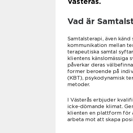
Västerås.
Vad är Samtals
Samtalsterapi, även känd
kommunikation mellan ter
terapeutiska samtal syftar
klientens känslomässiga 
påverkar deras välbefinna
former beroende på indiv
(KBT), psykodynamisk tera
metoder.
I Västerås erbjuder kvalif
icke-dömande klimat. Gen
klienten en plattform för 
arbeta mot att skapa posit