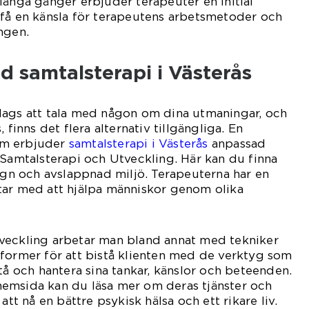
Många gånger erbjuder terapeuter en initial
 få en känsla för terapeutens arbetsmetoder och
ngen.
samtalsterapi i Västerås
dags att tala med någon om dina utmaningar, och
 finns det flera alternativ tillgängliga. En
om erbjuder
samtalsterapi i Västerås
anpassad
 Samtalsterapi och Utveckling. Här kan du finna
lugn och avslappnad miljö. Terapeuterna har en
tar med att hjälpa människor genom olika
veckling arbetar man bland annat med tekniker
former för att bistå klienten med de verktyg som
tå och hantera sina tankar, känslor och beteenden.
emsida kan du läsa mer om deras tjänster och
att nå en bättre psykisk hälsa och ett rikare liv.