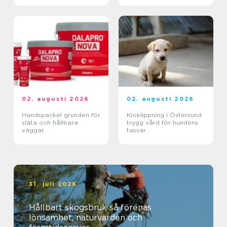
02. augusti 2026
02. augusti 2026
Handspackel grunden för
Kloklippning i Östersund
släta och hållbara
trygg vård för hundens
väggar
tassar
31. juli 2026
Hållbart skogsbruk så förenas
lönsamhet, naturvärden och