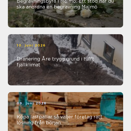
Begravningsbyrå i Malmö: Ett stöd när du
ska anordna en begravning Malmö
10. juni 2026
Dränering Åre trygg grund i tufft
fjällklimat
09. juni 2026
Köpa lastpallar så väljer företag rätt
lösning från början