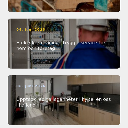
08. juni 2026
Elektriker i haninge trygg elservice för
hem och företag
06. juni 2026
Upptäck lediga lägenheter i hylte: en oas
i halland