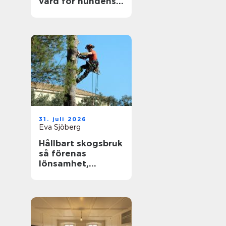
vård för hundens
tassar
31. juli 2026
Eva Sjöberg
Hållbart skogsbruk
så förenas
lönsamhet,
naturvärden och
framtidsansvar