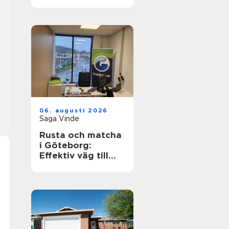
hållbart och
funktionellt
badrum
06. augusti 2026
Saga Vinde
Rusta och matcha
i Göteborg:
Effektiv väg till
jobb och
utbildning