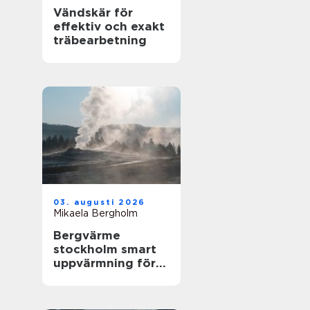
Vändskär för
effektiv och exakt
träbearbetning
03. augusti 2026
Mikaela Bergholm
Bergvärme
stockholm smart
uppvärmning för
husägare