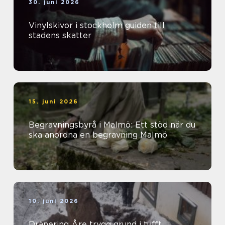
30. juni 2026
Vinylskivor i stockholm guiden till
stadens skatter
15. juni 2026
Begravningsbyrå i Malmö: Ett stöd när du
ska anordna en begravning Malmö
10. juni 2026
Dränering Åre trygg grund i tufft