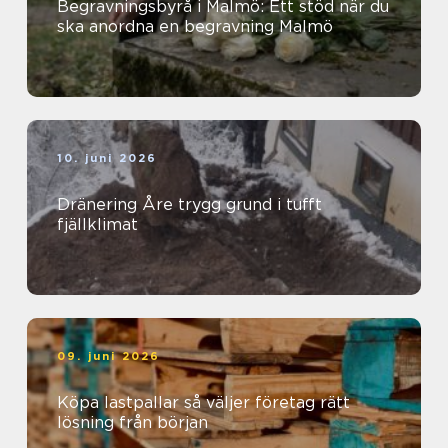
Begravningsbyrå i Malmö: Ett stöd när du
ska anordna en begravning Malmö
10. juni 2026
Dränering Åre trygg grund i tufft
fjällklimat
09. juni 2026
Köpa lastpallar så väljer företag rätt
lösning från början