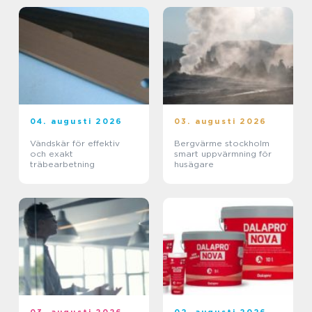
04. augusti 2026
03. augusti 2026
Vändskär för effektiv
Bergvärme stockholm
och exakt
smart uppvärmning för
träbearbetning
husägare
03. augusti 2026
02. augusti 2026