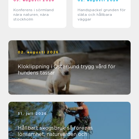
Konferens i sörmland
Handspackel grunden för
nära naturen, nära
släta och hållbara
stockholm
väggar
02. augusti 2026
Kloklippning i Östersund trygg vård för
hundens tassar
31. juli 2026
Hållbart skogsbruk så förenas
lönsamhet, naturvärden och