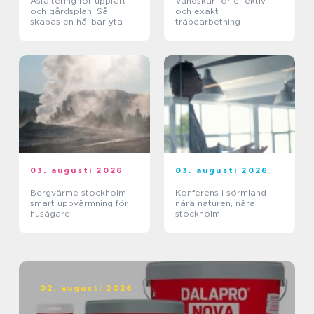
Asfaltering för uppfart
Vändskär för effektiv
och gårdsplan: Så
och exakt
skapas en hållbar yta
träbearbetning
03. augusti 2026
03. augusti 2026
Bergvärme stockholm
Konferens i sörmland
smart uppvärmning för
nära naturen, nära
husägare
stockholm
02. augusti 2026