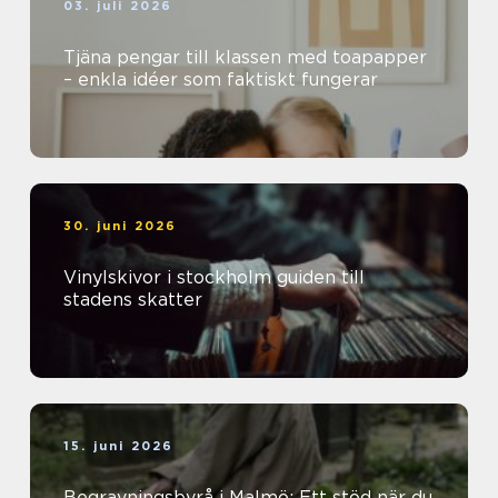
03. juli 2026
Tjäna pengar till klassen med toapapper
– enkla idéer som faktiskt fungerar
30. juni 2026
Vinylskivor i stockholm guiden till
stadens skatter
15. juni 2026
Begravningsbyrå i Malmö: Ett stöd när du