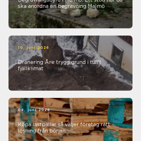
ska anordna en begravning Malmö
10. juni 2026
Dränering Åre trygg grund i tufft
fjällklimat
09. juni 2026
Köpa lastpallar så väljer företag rätt
lösning från början