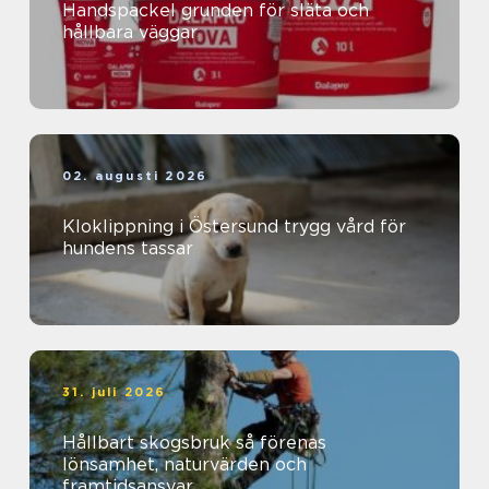
Handspackel grunden för släta och
hållbara väggar
02. augusti 2026
Kloklippning i Östersund trygg vård för
hundens tassar
31. juli 2026
Hållbart skogsbruk så förenas
lönsamhet, naturvärden och
framtidsansvar