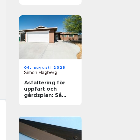
jobb och
utbildning
04. augusti 2026
Simon Hagberg
Asfaltering för
uppfart och
gårdsplan: Så
skapas en hållbar
yta