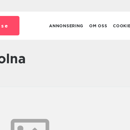
.
se
ANNONSERING
OM OSS
COOKI
olna