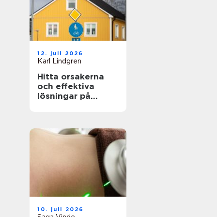
12. juli 2026
Karl Lindgren
Hitta orsakerna
och effektiva
lösningar på
unken lukt från
krypgrund i ditt
hus
10. juli 2026