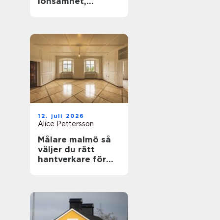
lönsamhet,
naturvärden och
framtidsansvar
12. juli 2026
Alice Pettersson
Målare malmö så
väljer du rätt
hantverkare för
hem och fasad