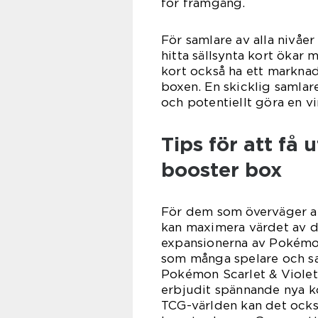
för framgång.
För samlare av alla nivåer
hitta sällsynta kort ökar 
kort också ha ett markna
boxen. En skicklig samla
och potentiellt göra en vi
Tips för att få
booster box
För dem som överväger at
kan maximera värdet av dit
expansionerna av Pokémon
som många spelare och sam
Pokémon Scarlet & Violet e
erbjudit spännande nya ko
TCG-världen kan det också