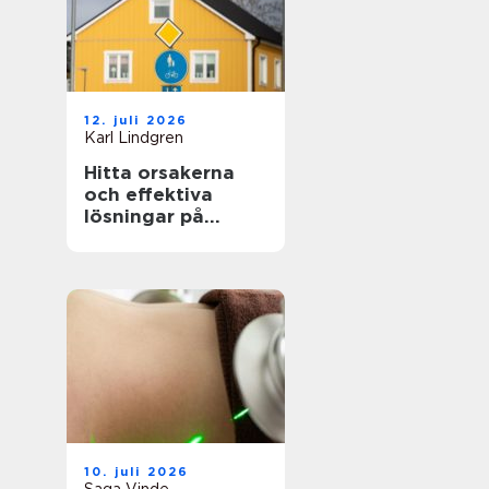
12. juli 2026
Karl Lindgren
Hitta orsakerna
och effektiva
lösningar på
unken lukt från
krypgrund i ditt
hus
10. juli 2026