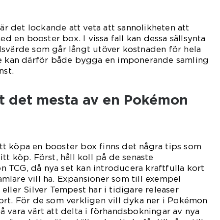
 är det lockande att veta att sannolikheten att
med en booster box. I vissa fall kan dessa sällsynta
dsvärde som går långt utöver kostnaden för hela
re kan därför både bygga en imponerande samling
nst.
 ut det mesta av en Pokémon
t köpa en booster box finns det några tips som
t köp. Först, håll koll på de senaste
 TCG, då nya set kan introducera kraftfulla kort
lare vill ha. Expansioner som till exempel
ller Silver Tempest har i tidigare releaser
rt. För de som verkligen vill dyka ner i Pokémon
 vara värt att delta i förhandsbokningar av nya