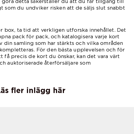
öra detta säkerställer du att du får tillgång till
t som du undviker risken att de säljs slut snabbt
r box, ta tid att verkligen utforska innehållet. Det
öppna pack för pack, och katalogisera varje kort
av din samling som har stärkts och vilka områden
kompletteras. För den bästa upplevelsen och för
t få precis de kort du önskar, kan det vara värt
 och auktoriserade återförsäljare som
äs fler inlägg här