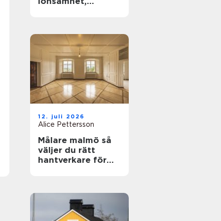
lönsamhet,
naturvärden och
framtidsansvar
12. juli 2026
Alice Pettersson
Målare malmö så
väljer du rätt
hantverkare för
hem och fasad