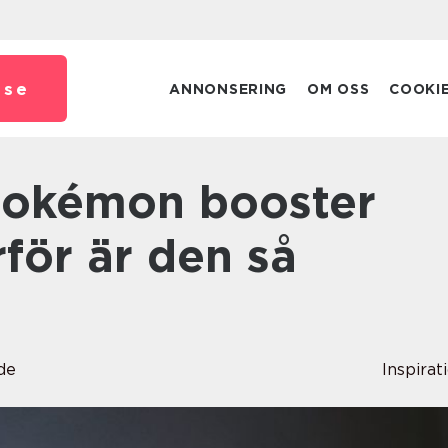
.
se
ANNONSERING
OM OSS
COOKI
för är den så
de
Inspirat