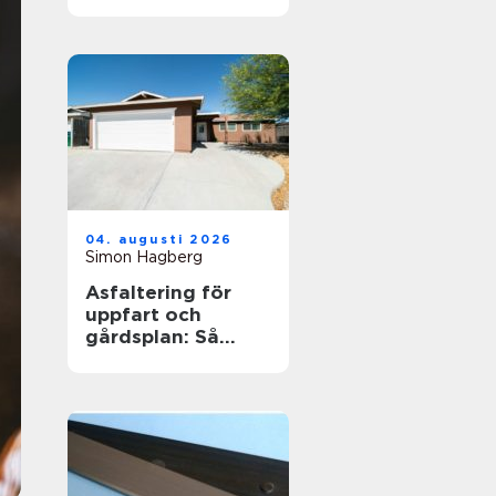
jobb och
utbildning
04. augusti 2026
Simon Hagberg
Asfaltering för
uppfart och
gårdsplan: Så
skapas en hållbar
yta