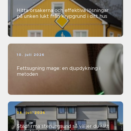
Hitta orsakerna och effektiva lösningar
på unken lukt från krypgrund i ditt hus
10. juli 2026
Fettsugning mage: en djupdykning i
metoden
06. juli 2026
Städfirma stenungsund så väljer du rätt