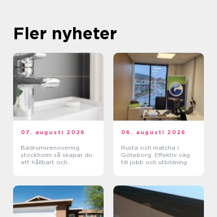
Fler nyheter
07. augusti 2026
06. augusti 2026
Badrumsrenovering
Rusta och matcha i
stockholm så skapar du
Göteborg: Effektiv väg
ett hållbart och
till jobb och utbildning
funktionellt badrum