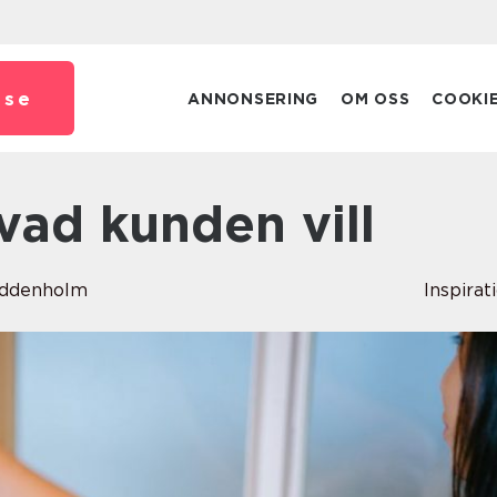
.
se
ANNONSERING
OM OSS
COOKI
 vad kunden vill
Uddenholm
Inspirat