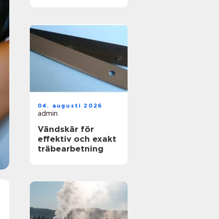
skapas en hållbar
yta
04. augusti 2026
admin
Vändskär för
effektiv och exakt
träbearbetning