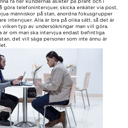
nna få ner kundernas åsikter på pränt och i
å göra telefonintervjuer, skicka enkäter via post,
vjua människor på stan, anordna fokusgrupper
e intervjuer. Alla är bra på olika sätt, så det är
ja vilken typ av undersökningar man vill göra.
 är om man ska intervjua endast befintliga
stan, det vill säga personer som inte ännu är
et.