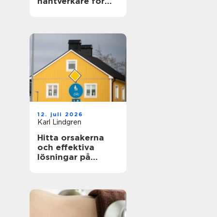
hantverkare för
hem och fasad
12. juli 2026
Karl Lindgren
Hitta orsakerna
och effektiva
lösningar på
unken lukt från
krypgrund i ditt
hus