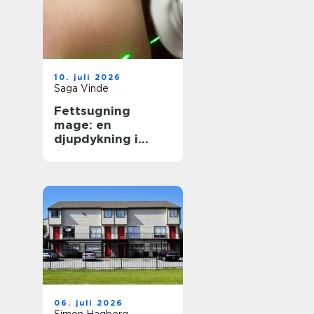
10. juli 2026
Saga Vinde
Fettsugning
mage: en
djupdykning i
metoden
06. juli 2026