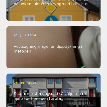
på unken lukt från krypgrund i ditt hus
10. juli 2026
Fettsugning mage: en djupdykning i
metoden
06. juli 2026
Städfirma stenungsund så väljer du rätt
hjälp för hem och företag