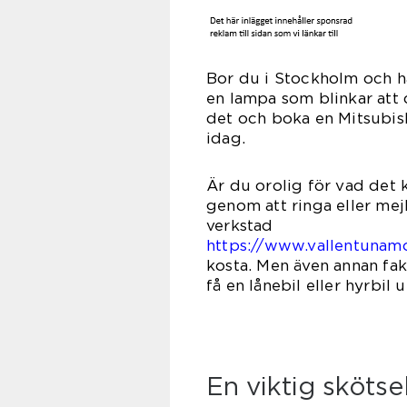
Bor du i Stockholm oc
h h
en lampa som blinkar att d
det och boka en Mitsubis
id
Är du orolig för vad det k
genom att ringa eller mej
ver
https://www.vallentunamo
kosta. Men även annan fak
få en lånebil eller hyrbil
En viktig skötse