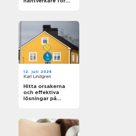
hantverkare för
hem och fasad
12. juli 2026
Karl Lindgren
Hitta orsakerna
och effektiva
lösningar på
unken lukt från
krypgrund i ditt
hus