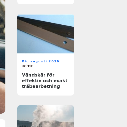
skapas en hållbar
yta
04. augusti 2026
admin
Vändskär för
effektiv och exakt
träbearbetning