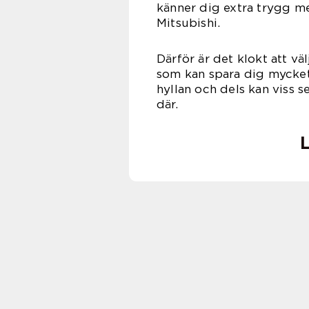
känner dig extra trygg m
Mits
Därför är det klokt att v
som kan spara dig mycket 
hyllan och dels kan viss s
d
L