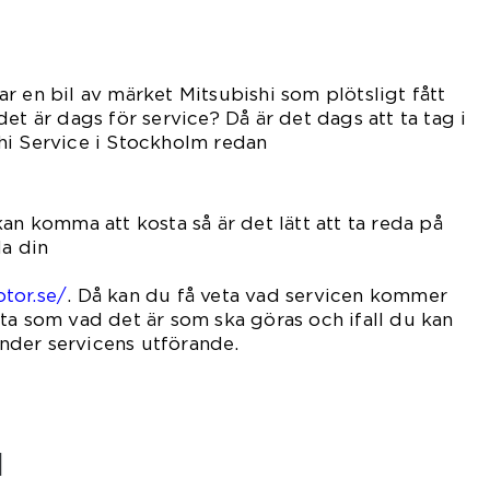
ar en bil av märket Mitsubishi som plötsligt fått
et är dags för service? Då är det dags att ta tag i
hi Service i Stockholm redan
ag.
an komma att kosta så är det lätt att ta reda på
la din
kstad
tor.se/
. Då kan du få veta vad servicen kommer
ta som vad det är som ska göras och ifall du kan
 under servicens utförande.
l