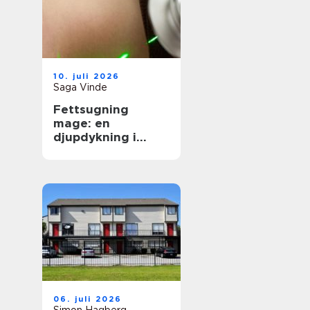
10. juli 2026
Saga Vinde
Fettsugning
mage: en
djupdykning i
metoden
06. juli 2026