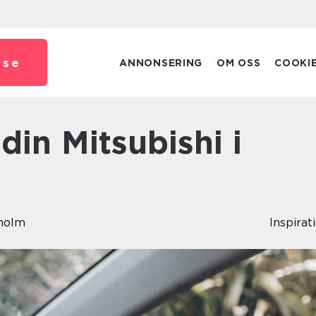
.
se
ANNONSERING
OM OSS
COOKI
nholm
Inspirat