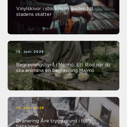
Vinylskivor i stockholm guiden till
stadens skatter
15. juni 2026
Begravningsbyrå i Malmö: Ett stöd när du
ska anordna en begravning Malmö
10. juni 2026
Dränering Åre trygg grund i tufft
fjällklimat