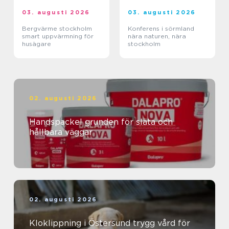
03. augusti 2026
03. augusti 2026
Bergvärme stockholm
Konferens i sörmland
smart uppvärmning för
nära naturen, nära
husägare
stockholm
02. augusti 2026
Handspackel grunden för släta och
hållbara väggar
02. augusti 2026
Kloklippning i Östersund trygg vård för