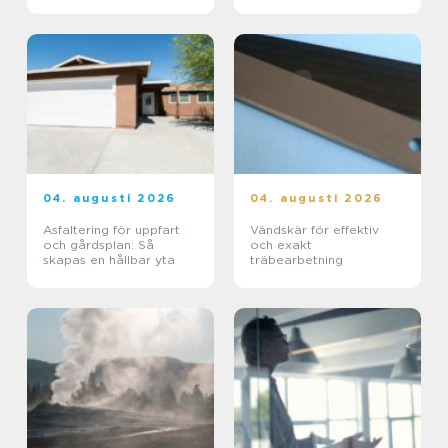
funktionellt badrum
04. augusti 2026
04. augusti 2026
Asfaltering för uppfart
Vändskär för effektiv
och gårdsplan: Så
och exakt
skapas en hållbar yta
träbearbetning