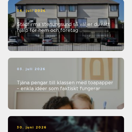
06. juli 2026
Städfirma stenungsund så väljer du rätt
hjälp för hem och företag
03. juli 2026
Tjäna pengar till klassen med toapapper
– enkla idéer som faktiskt fungerar
30. juni 2026