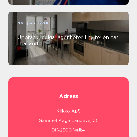
06. juni 2026
Upptäck lediga lägenheter i hylte: en oas
i halland
Adress