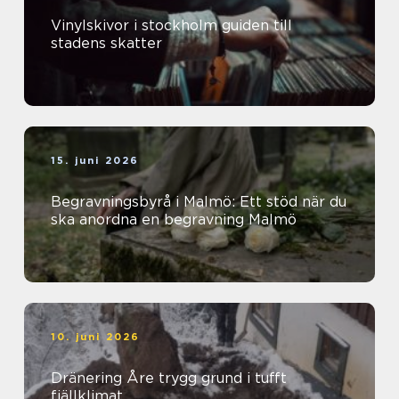
Vinylskivor i stockholm guiden till
stadens skatter
15. juni 2026
Begravningsbyrå i Malmö: Ett stöd när du
ska anordna en begravning Malmö
10. juni 2026
Dränering Åre trygg grund i tufft
fjällklimat