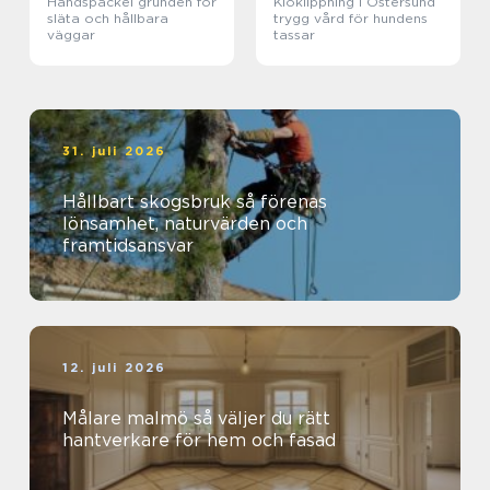
Handspackel grunden för
Kloklippning i Östersund
släta och hållbara
trygg vård för hundens
väggar
tassar
31. juli 2026
Hållbart skogsbruk så förenas
lönsamhet, naturvärden och
framtidsansvar
12. juli 2026
Målare malmö så väljer du rätt
hantverkare för hem och fasad