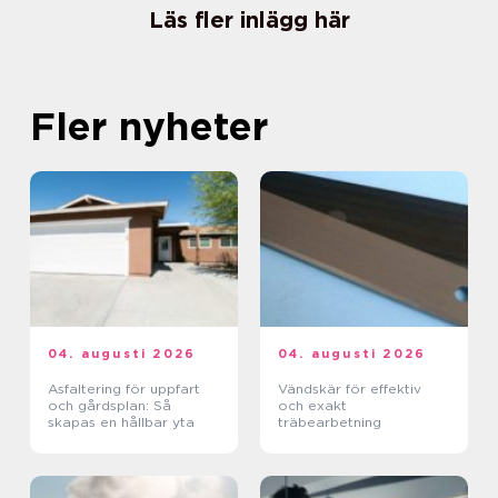
Läs fler inlägg här
Fler nyheter
04. augusti 2026
04. augusti 2026
Asfaltering för uppfart
Vändskär för effektiv
och gårdsplan: Så
och exakt
skapas en hållbar yta
träbearbetning