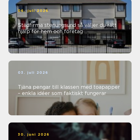
06. juli 2026
Städfirma stenungsund så väljer du rätt
hjälp för hem och företag
03. juli 2026
Tjäna pengar till klassen med toapapper
– enkla idéer som faktiskt fungerar
30. juni 2026