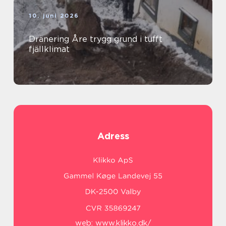
10. juni 2026
Dränering Åre trygg grund i tufft
fjällklimat
Adress
web:
www.klikko.dk/