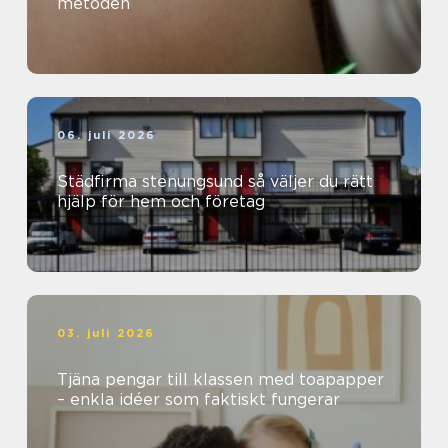
metoden
06. juli 2026
Städfirma stenungsund så väljer du rätt
hjälp för hem och företag
03. juli 2026
Tjäna pengar till klassen med toapapper
– enkla idéer som faktiskt fungerar