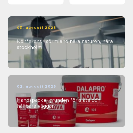
03. augusti 2026
Konferens i sörmland nära naturen, nära
stockholm
02. augusti 2026
Handspackel grunden för släta och
hållbara väggar