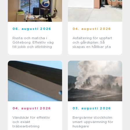
06. augusti 2026
04. augusti 2026
Rusta och matcha i
Asfaltering för uppfart
Göteborg: Effektiv väg
och gårdsplan: Så
till jobb och utbildning
skapas en hållbar yta
04. augusti 2026
03. augusti 2026
Vändskär för effektiv
Bergvärme stockholm
och exakt
smart uppvärmning för
träbearbetning
husägare