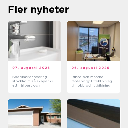
Fler nyheter
07. augusti 2026
06. augusti 2026
Badrumsrenovering
Rusta och matcha i
stockholm så skapar du
Göteborg: Effektiv väg
ett hållbart och
till jobb och utbildning
funktionellt badrum