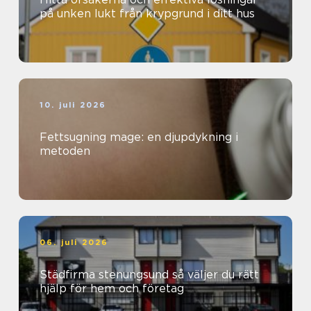
på unken lukt från krypgrund i ditt hus
10. juli 2026
Fettsugning mage: en djupdykning i
metoden
06. juli 2026
Städfirma stenungsund så väljer du rätt
hjälp för hem och företag