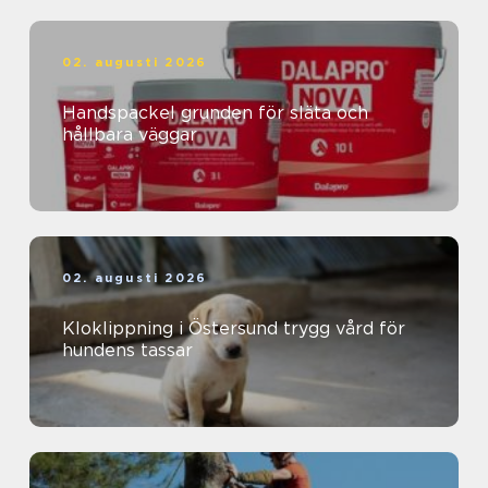
02. augusti 2026
Handspackel grunden för släta och
hållbara väggar
02. augusti 2026
Kloklippning i Östersund trygg vård för
hundens tassar