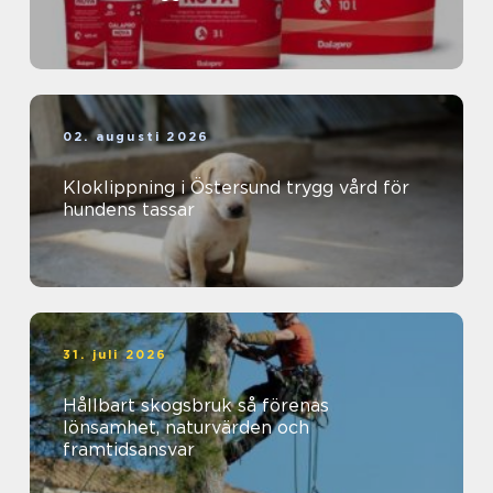
02. augusti 2026
Kloklippning i Östersund trygg vård för
hundens tassar
31. juli 2026
Hållbart skogsbruk så förenas
lönsamhet, naturvärden och
framtidsansvar