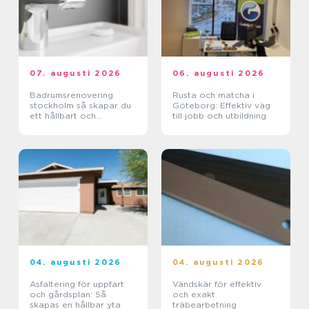
07. augusti 2026
06. augusti 2026
Badrumsrenovering
Rusta och matcha i
stockholm så skapar du
Göteborg: Effektiv väg
ett hållbart och
till jobb och utbildning
funktionellt badrum
04. augusti 2026
04. augusti 2026
Asfaltering för uppfart
Vändskär för effektiv
och gårdsplan: Så
och exakt
skapas en hållbar yta
träbearbetning