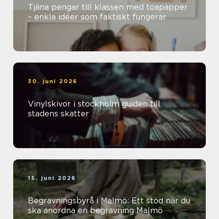
Tjäna pengar till klassen med toapapper
– enkla idéer som faktiskt fungerar
30. juni 2026
Vinylskivor i stockholm guiden till
stadens skatter
15. juni 2026
Begravningsbyrå i Malmö: Ett stöd när du
ska anordna en begravning Malmö