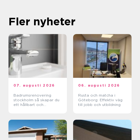
Fler nyheter
07. augusti 2026
06. augusti 2026
Badrumsrenovering
Rusta och matcha i
stockholm så skapar du
Göteborg: Effektiv väg
ett hållbart och
till jobb och utbildning
funktionellt badrum