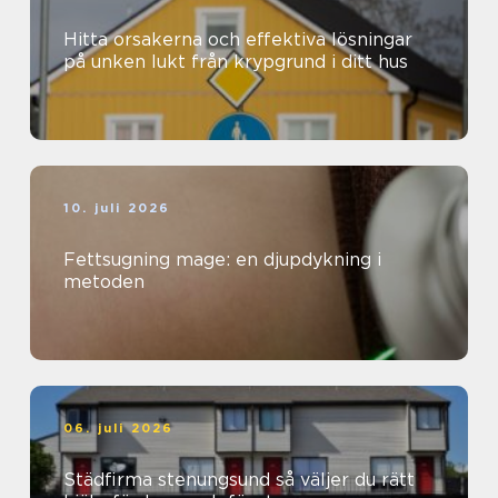
Hitta orsakerna och effektiva lösningar
på unken lukt från krypgrund i ditt hus
10. juli 2026
Fettsugning mage: en djupdykning i
metoden
06. juli 2026
Städfirma stenungsund så väljer du rätt