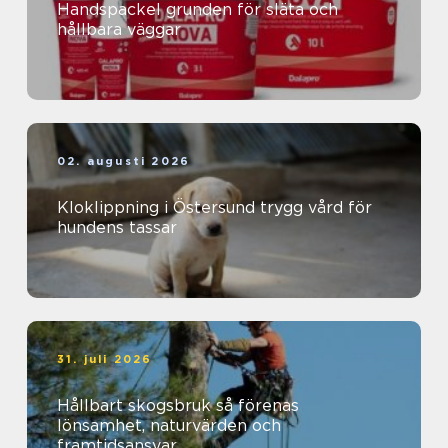
Handspackel grunden för släta och
hållbara väggar
02. augusti 2026
Kloklippning i Östersund trygg vård för
hundens tassar
31. juli 2026
Hållbart skogsbruk så förenas
lönsamhet, naturvärden och
framtidsansvar