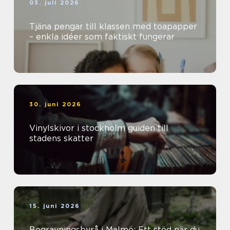
03. juli 2026
Tjäna pengar till klassen med toapapper
– enkla idéer som faktiskt fungerar
30. juni 2026
Vinylskivor i stockholm guiden till
stadens skatter
15. juni 2026
Begravningsbyrå i Malmö: Ett stöd när du