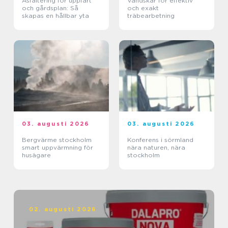
Asfaltering för uppfart
Vändskär för effektiv
och gårdsplan: Så
och exakt
skapas en hållbar yta
träbearbetning
03. augusti 2026
03. augusti 2026
Bergvärme stockholm
Konferens i sörmland
smart uppvärmning för
nära naturen, nära
husägare
stockholm
02. augusti 2026