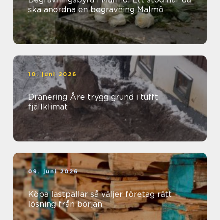
ska anordna en begravning Malmö
10. juni 2026
Dränering Åre trygg grund i tufft
fjällklimat
09. juni 2026
Köpa lastpallar så väljer företag rätt
lösning från början