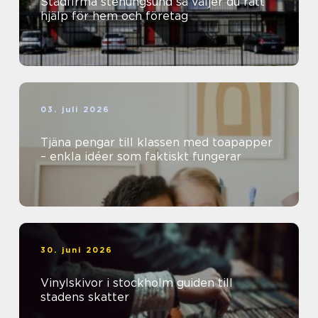
Städfirma stenungsund så väljer du rätt
hjälp för hem och företag
03. juli 2026
Tjäna pengar till klassen med toapapper
– enkla idéer som faktiskt fungerar
30. juni 2026
Vinylskivor i stockholm guiden till
stadens skatter