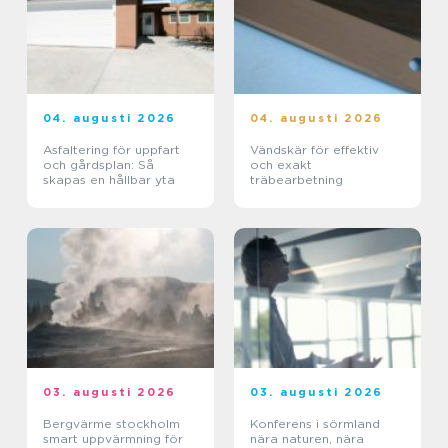
04. augusti 2026
04. augusti 2026
Asfaltering för uppfart
Vändskär för effektiv
och gårdsplan: Så
och exakt
skapas en hållbar yta
träbearbetning
03. augusti 2026
03. augusti 2026
Bergvärme stockholm
Konferens i sörmland
smart uppvärmning för
nära naturen, nära