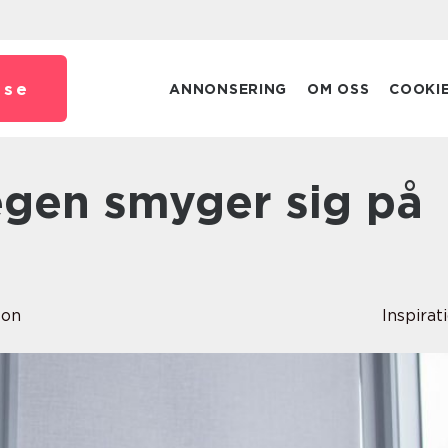
.
se
ANNONSERING
OM OSS
COOKI
son
Inspirat