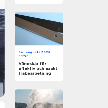
skapas en hållbar
yta
04. augusti 2026
admin
Vändskär för
effektiv och exakt
träbearbetning