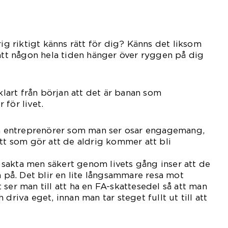
rig riktigt känns rätt för dig? Känns det liksom
 att någon hela tiden hänger över ryggen på dig
 klart från början att det är banan som
 för livet.
nga entreprenörer som man ser osar engagemang,
ätt som gör att de aldrig kommer att bli
ällda.
sakta men säkert genom livets gång inser att de
a på. Det blir en lite långsammare resa mot
ser man till att ha en FA-skattesedel så att man
driva eget, innan man tar steget fullt ut till att