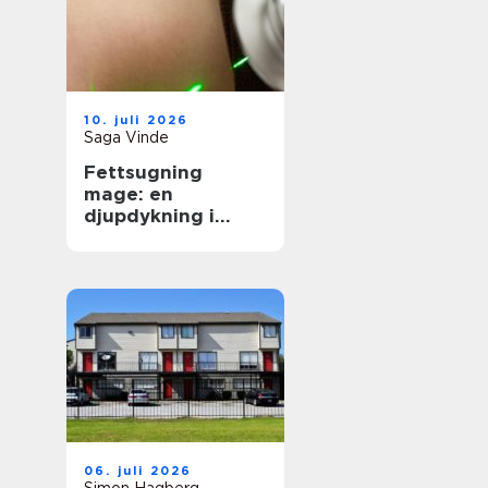
10. juli 2026
Saga Vinde
Fettsugning
mage: en
djupdykning i
metoden
06. juli 2026