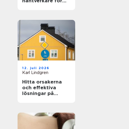
hantverkare för
hem och fasad
12. juli 2026
Karl Lindgren
Hitta orsakerna
och effektiva
lösningar på
unken lukt från
krypgrund i ditt
hus