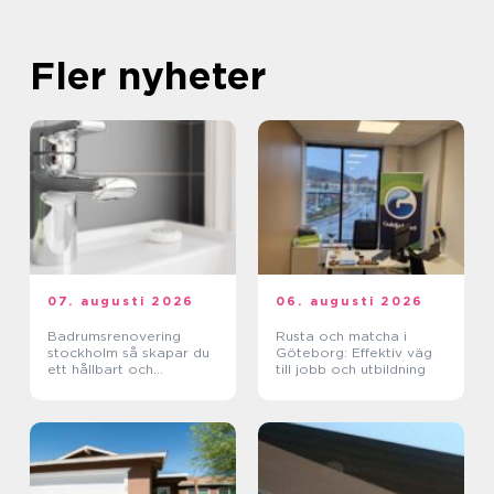
Fler nyheter
07. augusti 2026
06. augusti 2026
Badrumsrenovering
Rusta och matcha i
stockholm så skapar du
Göteborg: Effektiv väg
ett hållbart och
till jobb och utbildning
funktionellt badrum