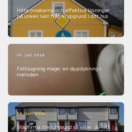
Hitta orsakerna och effektiva lösningar
på unken lukt från krypgrund i ditt hus
10. juli 2026
Fettsugning mage: en djupdykning i
metoden
06. juli 2026
Städfirma stenungsund så väljer du rätt