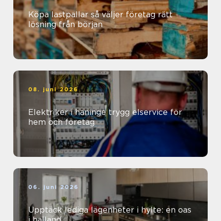
Köpa lastpallar så väljer företag rätt
lösning från början
08. juni 2026
Elektriker i haninge trygg elservice för
hem och företag
06. juni 2026
Upptäck lediga lägenheter i hylte: en oas
i halland