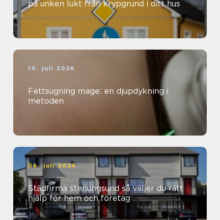
på unken lukt från krypgrund i ditt hus
10. juli 2026
Fettsugning mage: en djupdykning i
metoden
06. juli 2026
Städfirma stenungsund så väljer du rätt
hjälp för hem och företag