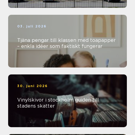
03. juli 2026
Tjäna pengar till klassen med toapapper
– enkla idéer som faktiskt fungerar
30. juni 2026
Vinylskivor i stockholm guiden till
stadens skatter