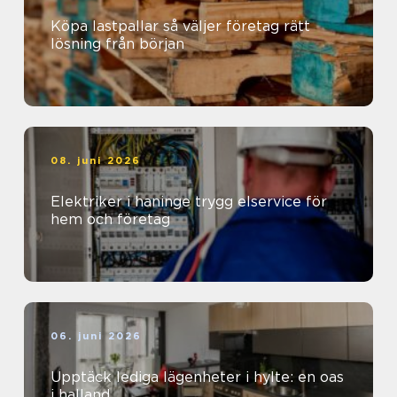
Köpa lastpallar så väljer företag rätt
lösning från början
08. juni 2026
Elektriker i haninge trygg elservice för
hem och företag
06. juni 2026
Upptäck lediga lägenheter i hylte: en oas
i halland