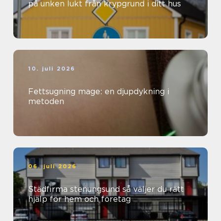
på unken lukt från krypgrund i ditt hus
10. juli 2026
Fettsugning mage: en djupdykning i
metoden
06. juli 2026
Städfirma stenungsund så väljer du rätt
hjälp för hem och företag