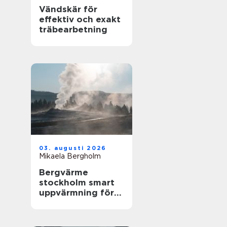
Vändskär för
effektiv och exakt
träbearbetning
03. augusti 2026
Mikaela Bergholm
Bergvärme
stockholm smart
uppvärmning för
husägare