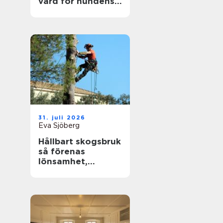
vård för hundens
tassar
31. juli 2026
Eva Sjöberg
Hållbart skogsbruk
så förenas
lönsamhet,
naturvärden och
framtidsansvar