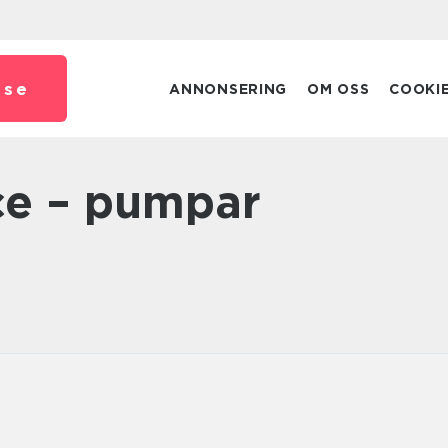
.
se
ANNONSERING
OM OSS
COOKI