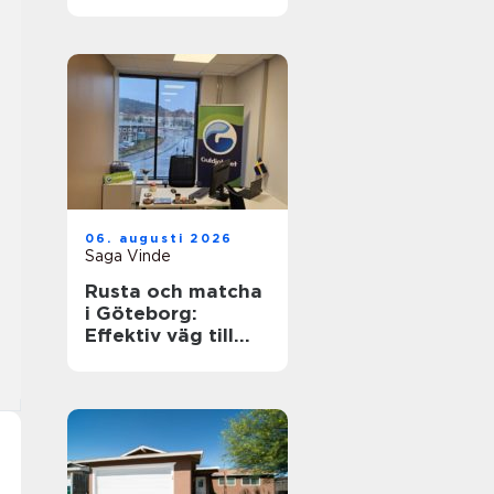
hållbart och
funktionellt
badrum
06. augusti 2026
Saga Vinde
Rusta och matcha
i Göteborg:
Effektiv väg till
jobb och
utbildning