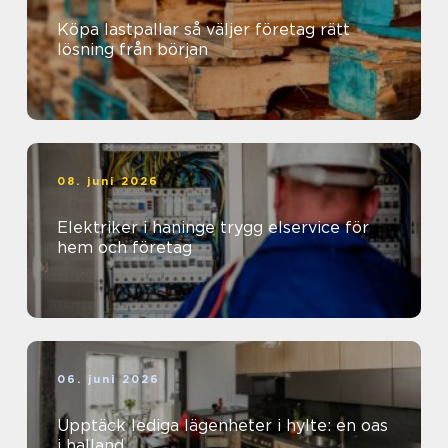
Köpa lastpallar så väljer företag rätt
lösning från början
08. juni 2026
Elektriker i haninge trygg elservice för
hem och företag
06. juni 2026
Upptäck lediga lägenheter i hylte: en oas
i halland