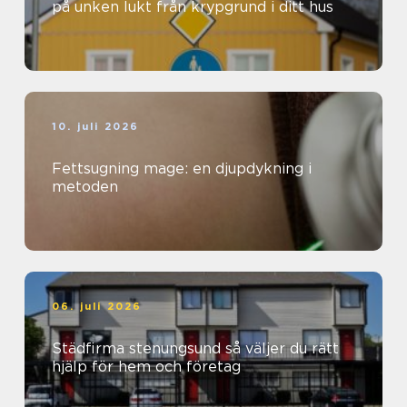
på unken lukt från krypgrund i ditt hus
10. juli 2026
Fettsugning mage: en djupdykning i
metoden
06. juli 2026
Städfirma stenungsund så väljer du rätt
hjälp för hem och företag