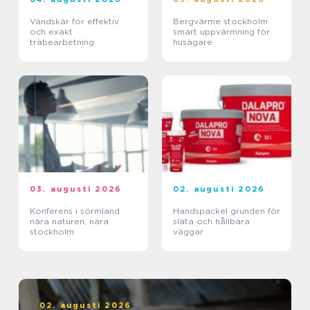
Vändskär för effektiv
Bergvärme stockholm
och exakt
smart uppvärmning för
träbearbetning
husägare
03. augusti 2026
02. augusti 2026
Konferens i sörmland
Handspackel grunden för
nära naturen, nära
släta och hållbara
stockholm
väggar
02. augusti 2026