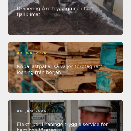
Dränering Åre trygg grund i tufft
fjällklimat
09. juni 2026
Köpa lastpallar så väljer företag rätt
lösning från början
08. juni 2026
Elektriker i haninge trygg elservice för
hem och företag