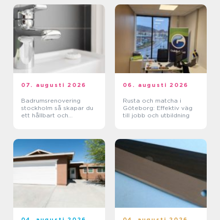
07. augusti 2026
06. augusti 2026
Badrumsrenovering
Rusta och matcha i
stockholm så skapar du
Göteborg: Effektiv väg
ett hållbart och
till jobb och utbildning
funktionellt badrum
04. augusti 2026
04. augusti 2026