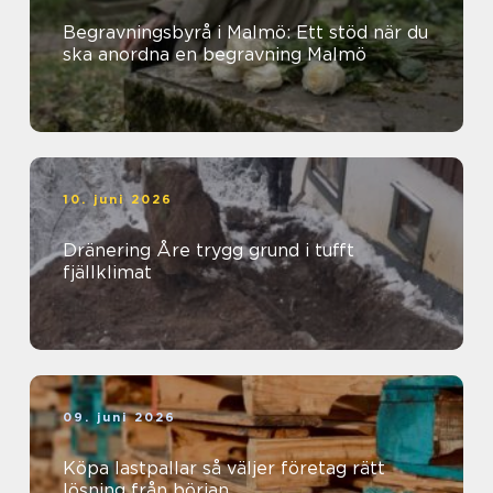
Begravningsbyrå i Malmö: Ett stöd när du
ska anordna en begravning Malmö
10. juni 2026
Dränering Åre trygg grund i tufft
fjällklimat
09. juni 2026
Köpa lastpallar så väljer företag rätt
lösning från början