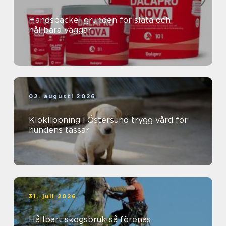
Handspackel grunden för släta och
hållbara väggar
02. augusti 2026
Kloklippning i Östersund trygg vård för
hundens tassar
31. juli 2026
Hållbart skogsbruk så förenas