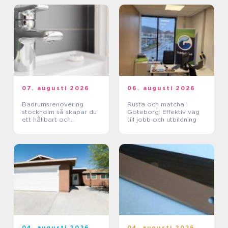
07. augusti 2026
06. augusti 2026
Badrumsrenovering
Rusta och matcha i
stockholm så skapar du
Göteborg: Effektiv väg
ett hållbart och
till jobb och utbildning
funktionellt badrum
04. augusti 2026
04. augusti 2026