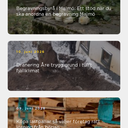
Begravningsbyrå i Malmö: Ett stöd när du
ska anordna en begravning Malmö
10. juni 2026
Dränering Åre trygg grund i tufft
fjällklimat
09. juni 2026
Köpa lastpallar så väljer företag rätt
lösning från början