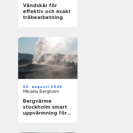
Vändskär för
effektiv och exakt
träbearbetning
03. augusti 2026
Mikaela Bergholm
Bergvärme
stockholm smart
uppvärmning för
husägare