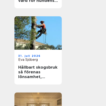
vård för hundens
tassar
31. juli 2026
Eva Sjöberg
Hållbart skogsbruk
så förenas
lönsamhet,
naturvärden och
framtidsansvar