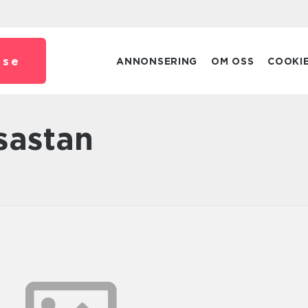
.
se
ANNONSERING
OM OSS
COOKI
asastan