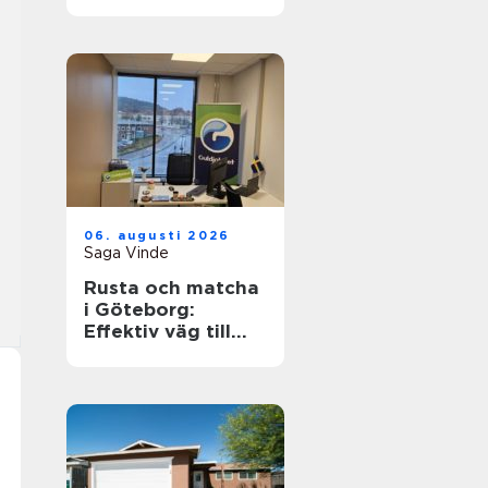
hållbart och
funktionellt
badrum
06. augusti 2026
Saga Vinde
Rusta och matcha
i Göteborg:
Effektiv väg till
jobb och
utbildning