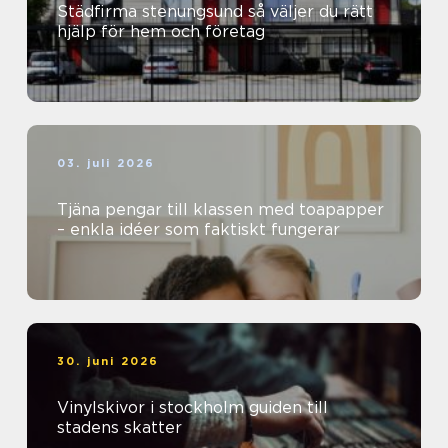
Städfirma stenungsund så väljer du rätt
hjälp för hem och företag
03. juli 2026
Tjäna pengar till klassen med toapapper
– enkla idéer som faktiskt fungerar
30. juni 2026
Vinylskivor i stockholm guiden till
stadens skatter