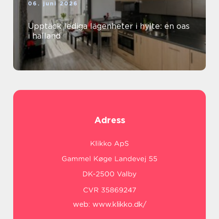
06. juni 2026
Upptäck lediga lägenheter i hylte: en oas
i halland
Adress
web:
www.klikko.dk/