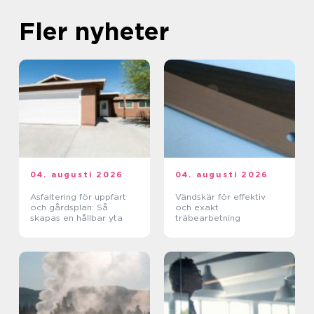
Fler nyheter
04. augusti 2026
04. augusti 2026
Asfaltering för uppfart
Vändskär för effektiv
och gårdsplan: Så
och exakt
skapas en hållbar yta
träbearbetning