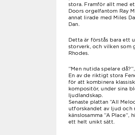
stora. Framför allt med e
Doors orgelfantom Ray M
annat lirade med Miles D
D
Detta är förstås bara ett 
storverk, och vilken som 
Rhodes.
”Men nutida spelare då?”,
En av de riktigt stora Fe
för att kombinera klassi
kompositör, under sina bl
ljudlandskap.
Senaste plattan ”All Melod
utforskandet av ljud och 
känslosamma ”A Place”, hi
ett helt unikt sätt.