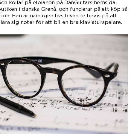
och kollar på elpianon på DanGuitars hemsida,
 butiken i danska Grenå, och funderar på ett köp så
tion. Han är nämligen livs levande bevis på att
ära sig noter för att bli en bra klaviaturspelare.