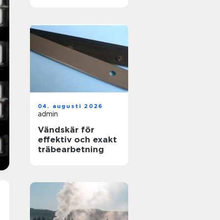
skapas en hållbar
yta
04. augusti 2026
admin
Vändskär för
effektiv och exakt
träbearbetning