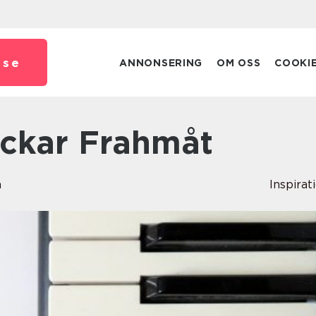
.
se
ANNONSERING
OM OSS
COOKI
lickar Frahmåt
n
Inspirat