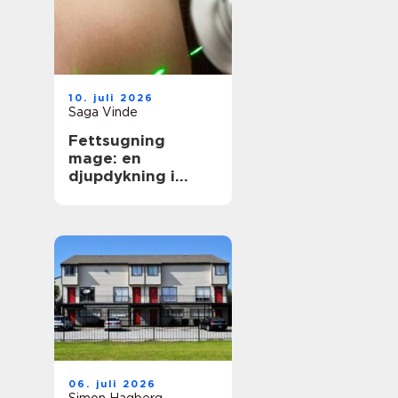
10. juli 2026
Saga Vinde
Fettsugning
mage: en
djupdykning i
metoden
06. juli 2026