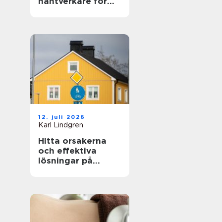
hantverkare för
hem och fasad
12. juli 2026
Karl Lindgren
Hitta orsakerna
och effektiva
lösningar på
unken lukt från
krypgrund i ditt
hus