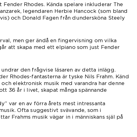
tt Fender Rhodes. Kända spelare inkluderar The
anzarek, legendaren Herbie Hancock (som bland
avis) och Donald Fagen från dundersköna Steely
an.
urval, men ger ändå en fingervisning om vilka
går att skapa med ett elpiano som just Fender
 undrar den frågvise läsaren av detta inlägg.
nder Rhodes-fantasterna är tyske Nils Frahm. Känd
sk och elektronisk musik med varandra har denne
ott 36 år i livet, skapat många spännande
y” var en av förra årets mest intressanta
musik. Ofta suggestivt svävande, som i
ttar Frahms musik vägar in i människans själ på