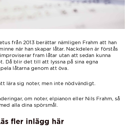
etus från 2013 berättar nämligen Frahm att han
lminne när han skapar låtar. Nackdelen är förstås
mproviserar fram låtar utan att sedan kunna
. Då blir det till att lyssna på sina egna
spela låtarna genom att öva.
att lära sig noter, men inte nödvändigt.
deringar, om noter, elpianon eller Nils Frahm, så
med alla dina spörsmål.
äs fler inlägg här