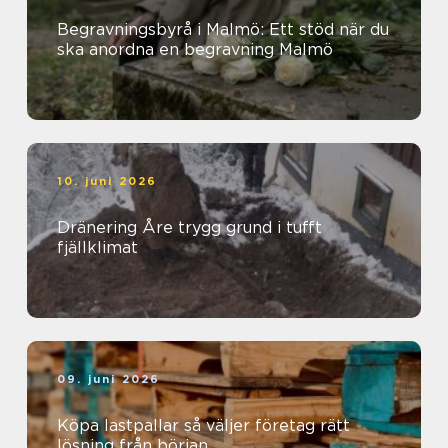
Begravningsbyrå i Malmö: Ett stöd när du
ska anordna en begravning Malmö
10. juni 2026
Dränering Åre trygg grund i tufft
fjällklimat
09. juni 2026
Köpa lastpallar så väljer företag rätt
lösning från början