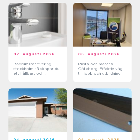
07. augusti 2026
06. augusti 2026
Badrumsrenovering
Rusta och matcha i
stockholm så skapar du
Göteborg: Effektiv väg
ett hållbart och
till jobb och utbildning
funktionellt badrum
04. augusti 2026
04. augusti 2026