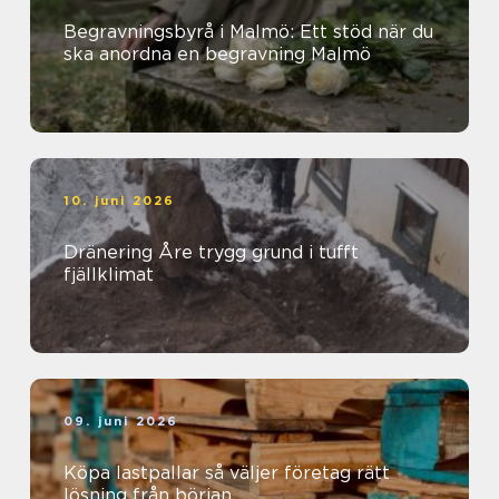
Begravningsbyrå i Malmö: Ett stöd när du
ska anordna en begravning Malmö
10. juni 2026
Dränering Åre trygg grund i tufft
fjällklimat
09. juni 2026
Köpa lastpallar så väljer företag rätt
lösning från början