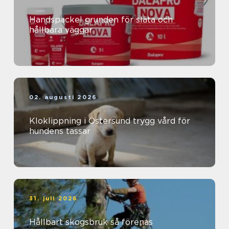
Handspackel grunden för släta och
hållbara väggar
02. augusti 2026
Kloklippning i Östersund trygg vård för
hundens tassar
31. juli 2026
Hållbart skogsbruk så förenas