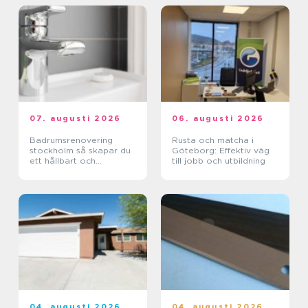
07. augusti 2026
06. augusti 2026
Badrumsrenovering
Rusta och matcha i
stockholm så skapar du
Göteborg: Effektiv väg
ett hållbart och
till jobb och utbildning
funktionellt badrum
04. augusti 2026
04. augusti 2026