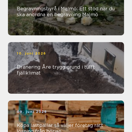
Begravningsbyrå i Malmö: Ett stöd när du
ska anordna en begravning Malmö
10. juni 2026
Dränering Åre trygg grund i tufft
fjällklimat
09. juni 2026
Köpa lastpallar så väljer företag rätt
lösning från början