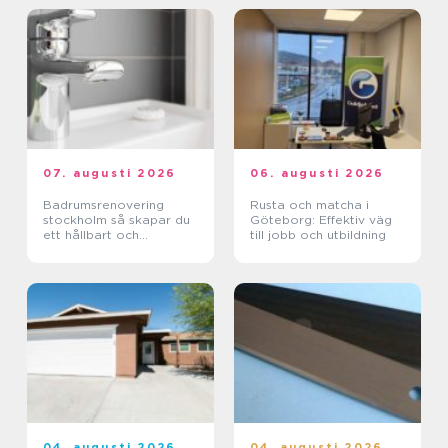
07. augusti 2026
06. augusti 2026
Badrumsrenovering
Rusta och matcha i
stockholm så skapar du
Göteborg: Effektiv väg
ett hållbart och
till jobb och utbildning
funktionellt badrum
04. augusti 2026
04. augusti 2026