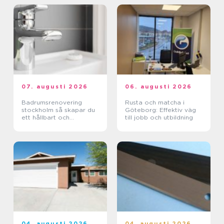
07. augusti 2026
06. augusti 2026
Badrumsrenovering
Rusta och matcha i
stockholm så skapar du
Göteborg: Effektiv väg
ett hållbart och
till jobb och utbildning
funktionellt badrum
04. augusti 2026
04. augusti 2026