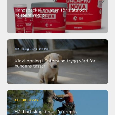
Handspackel grunden för släta och
hållbara väggar
02. augusti 2026
Kloklippning i Östersund trygg vård för
hundens tassar
31. juli 2026
Hållbart skogsbruk så förenas