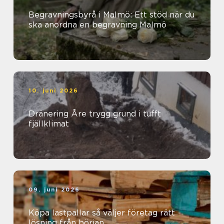
Begravningsbyrå i Malmö: Ett stöd när du
ska anordna en begravning Malmö
10. juni 2026
Dränering Åre trygg grund i tufft
fjällklimat
09. juni 2026
Köpa lastpallar så väljer företag rätt
lösning från början