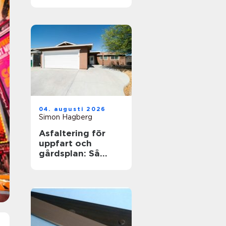
jobb och
utbildning
04. augusti 2026
Simon Hagberg
Asfaltering för
uppfart och
gårdsplan: Så
skapas en hållbar
yta