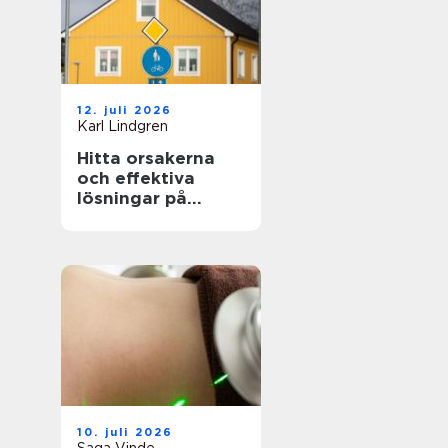
12. juli 2026
Karl Lindgren
Hitta orsakerna
och effektiva
lösningar på
unken lukt från
krypgrund i ditt
hus
10. juli 2026