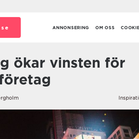
.
se
ANNONSERING
OM OSS
COOKI
företag
ergholm
Inspirat