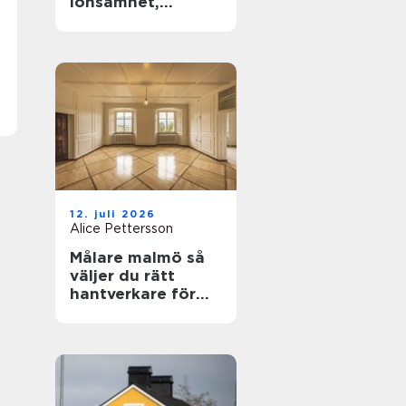
lönsamhet,
naturvärden och
framtidsansvar
12. juli 2026
Alice Pettersson
Målare malmö så
väljer du rätt
hantverkare för
hem och fasad