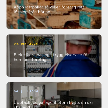
Köpa lastpallar så väljer företag rätt
lösning från början
08. juni 2026
Elektriker i haninge trygg elservice för
hem och företag
06. juni 2026
Upptäck lediga lägenheter i hylte: en oas
i halland