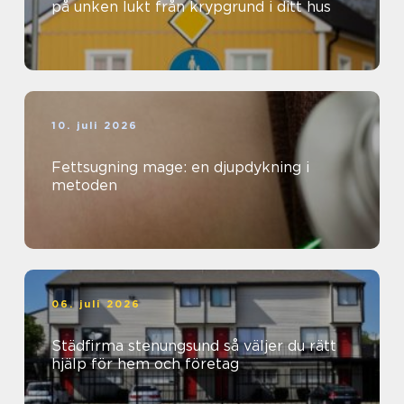
på unken lukt från krypgrund i ditt hus
10. juli 2026
Fettsugning mage: en djupdykning i
metoden
06. juli 2026
Städfirma stenungsund så väljer du rätt
hjälp för hem och företag