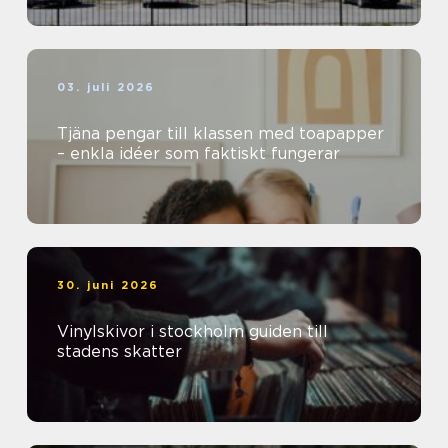
03. juli 2026
Tjäna pengar till klassen med toapapper
– enkla idéer som faktiskt fungerar
30. juni 2026
Vinylskivor i stockholm guiden till
stadens skatter